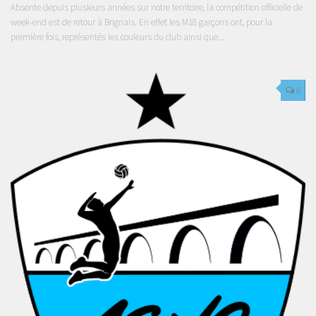
Absente depuis plusieurs années sur notre territoire, la compétition officielle de
week-end est de retour à Brignais. En effet les M18 garçons ont, pour la
première fois, représentés les couleurs du club ainsi que...
0