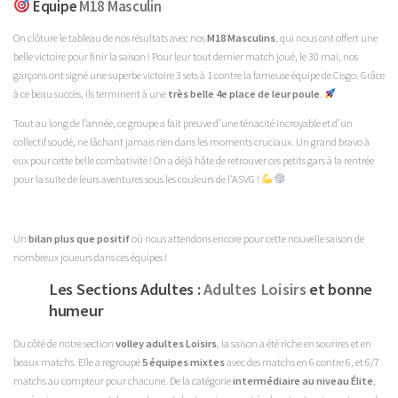
Equipe
M18 Masculin
On clôture le tableau de nos résultats avec nos
M18 Masculins
, qui nous ont offert une
belle victoire pour finir la saison ! Pour leur tout dernier match joué, le 30 mai, nos
garçons ont signé une superbe victoire 3 sets à 1 contre la fameuse équipe de Cisgo. Grâce
à ce beau succès, ils terminent à une
très belle 4e place de leur poule
.
Tout au long de l’année, ce groupe a fait preuve d’une ténacité incroyable et d’un
collectif soudé, ne lâchant jamais rien dans les moments cruciaux. Un grand bravo à
eux pour cette belle combativité ! On a déjà hâte de retrouver ces petits gars à la rentrée
pour la suite de leurs aventures sous les couleurs de l'ASVG !
Un
bilan plus que positif
où nous attendons encore pour cette nouvelle saison de
nombreux joueurs dans ces équipes !
Les Sections Adultes :
Adultes Loisirs
et bonne
humeur
Du côté de notre section
volley adultes Loisirs
, la saison a été riche en sourires et en
beaux matchs. Elle a regroupé
5 équipes mixtes
avec des matchs en 6 contre 6, et 6/7
matchs au compteur pour chacune. De la catégorie
intermédiaire au niveau Élite
,