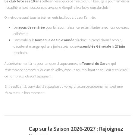
Le club fête ses 10 ans
cette année et quoi de mieux qu’un beau gala pour remercier
nos adhérents et nos sponsors, avec une fête qui reflète les valeurs du club !
On retrouve aussi tous les événements festifs du club sur l’année :
Le
repas de rentrée
pour faire connaissance, se familiariser avec nos nouveaux
adhérents…
Sans oublier le
barbecue de fin d’année
où chacun prend plaisir à se voir,
discuter et manger qui sera juste après notre A
ssemblée Générale
le
27 juin
prochain !
Autre événement à ne pas manquer chaque année, le
Tournoi du Garon
, qui
rassemble de nombreux joueurs de volley, avec un tournoi haut en couleur et en jeu où
de nombreux lots sont à gagner !
Entre solidarité, convivialité et passion du volley, chacun de ces événements est une
réussite et un bon moment !
Cap sur la Saison 2026-2027 : Rejoignez