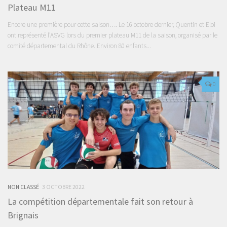
Plateau M11
Encore une première pour cette saison…. Le 16 octobre dernier, Quentin et Eloi
ont représenté l’ASVG lors du premier plateau M11 de la saison, organisé par le
comité départemental du Rhône. Environ 80 enfants...
0
NON CLASSÉ
3 OCTOBRE 2022
La compétition départementale fait son retour à
Brignais