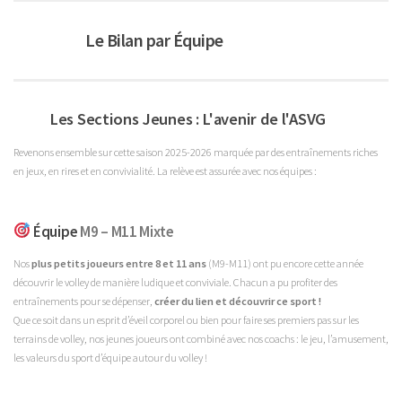
Le Bilan par Équipe
Les Sections Jeunes : L'avenir de l'ASVG
Revenons ensemble sur cette saison 2025-2026 marquée par des entraînements riches
en jeux, en rires et en convivialité. La relève est assurée avec nos équipes :
Équipe
M9 – M11 Mixte
Nos
plus petits joueurs entre 8 et 11 ans
(M9-M11) ont pu encore cette année
découvrir le volley de manière ludique et conviviale. Chacun a pu profiter des
entraînements pour se dépenser,
créer du lien et découvrir ce sport !
Que ce soit dans un esprit d’éveil corporel ou bien pour faire ses premiers pas sur les
terrains de volley, nos jeunes joueurs ont combiné avec nos coachs : le jeu, l’amusement,
les valeurs du sport d’équipe autour du volley !