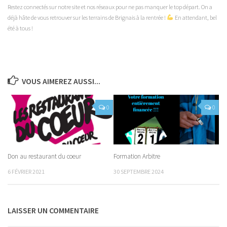
Restez connectés sur notre site et nos réseaux pour ne pas manquer le top départ. On a
déjà hâte de vous retrouver sur les terrains de Brignais à la rentrée !
En attendant, bel
été à tous !
VOUS AIMEREZ AUSSI...
0
0
Don au restaurant du coeur
Formation Arbitre
6 FÉVRIER 2021
30 SEPTEMBRE 2024
LAISSER UN COMMENTAIRE