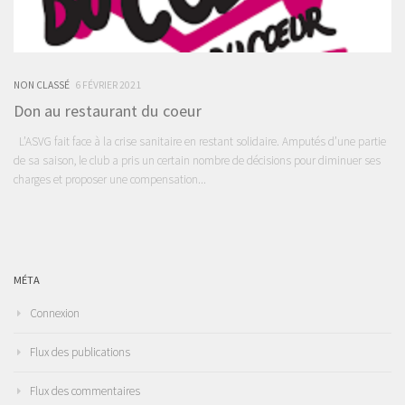
NON CLASSÉ
6 FÉVRIER 2021
Don au restaurant du coeur
L’ASVG fait face à la crise sanitaire en restant solidaire. Amputés d’une partie
de sa saison, le club a pris un certain nombre de décisions pour diminuer ses
charges et proposer une compensation...
MÉTA
Connexion
Flux des publications
Flux des commentaires