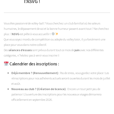
l'ASVG !
Vous êtes passionné de volley-ball ? Vous cherchez un club familial où les valeurs
humaines, le dépassement de soi et la bonne humeur passent avant tout ? Ne cherchez
plus : l
’ASVG
est prête à vous accueillir !
Que vous soyez mordu de compétition ou adepte du volley loisir, il y a forcément une
place pour vous dans notre collectif.
Des
séances d’essais
sont prévus durant tout ce mois de
juin
avec nos différentes
catégories, n’hésitez pas à venir vous inscrire !!
Calendrier des inscriptions :
Déjà membre
? (Renouvellement)
: Pas de stress, vous gardez votre place ! Les
réinscriptions pour nos adhérents actuels seront ouvertes durant les mois de juillet
et août.
Nouveau au club ? (Création de licence)
: Encore un tout petit peu de
patience ! L’ouverture des inscriptions pour les nouveaux visages démarrera
officiellement en septembre 2026.