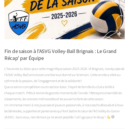
Fin de saison à l'ASVG Volley-Ball Brignais : Le Grand
Récap' par Équipe
L’heure est au bilan pour cette magnifique saison 2025-2026 ! À Brignais, nos équipes de
l’ASVG Volley-Ball ont encore une fois tout donné sur le terrain. Cette année a vibré au
rythme de la passion, de l'engagement et de la solidarité !
Que ce soit en compétition ou en section loisir, l'esprit de famille du club a brillé à
chaque match. Prêts à revivre les grands moments de l'année ? Retraçons ensemble les
classements, les victoires mémorables et les souvenirs forts de cette saison.
Un immense merci à nos joueuses et joueurs passionnés, à nos coachs dévoués et à tous
les bénévoles, supporters et partenaires qui font battre le cœur de l’AS Volley du Garon
(ASVG). Sans vous, rien de tout ça ne serait possible ! Let's go pour le récap' !