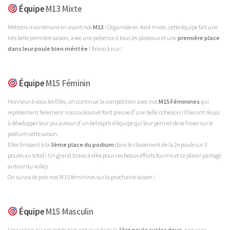
Équipe
M13 Mixte
Mettons maintenant en avant nos
M13
! Organisée en 4vs4 mixte, cette équipe fait une
très belle première saison, avec une présence à tous les plateaux et une
première place
dans leur poule bien méritée
! Bravo à eux !
Équipe
M15 Féminin
Honneur à vous les filles, on continue la compétition avec nos
M15 Féminines
qui
représentent fièrement nos couleurs et font preuve d’une belle cohésion ! Elles ont réussi
à développer leur jeu autour d’un bel esprit d’équipe qui leur permet de se hisser sur le
podium cette saison.
Elles finissent à la
3ème place du podium
dans le classement de la 2e poule sur 3
poules au total ! Un grand bravo à elles pour ces beaux efforts fournis et ce plaisir partagé
autour du volley.
On suivra de près nos M15 féminines sur la prochaine saison !
Équipe
M15 Masculin
Une saison où nos petits gars ont joué dans la
1ère poule sur les deux
, non sans