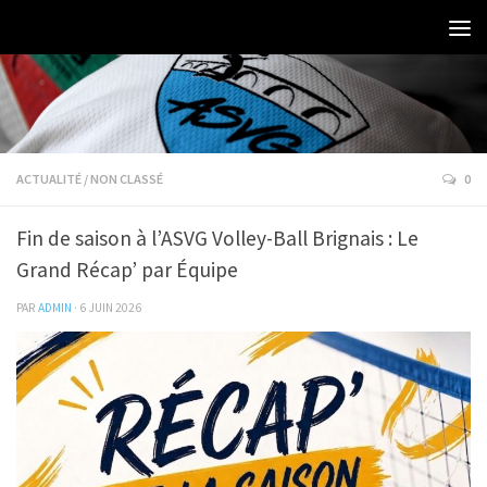
ACTUALITÉ
/
NON CLASSÉ
0
Fin de saison à l’ASVG Volley-Ball Brignais : Le
Grand Récap’ par Équipe
PAR
ADMIN
·
6 JUIN 2026