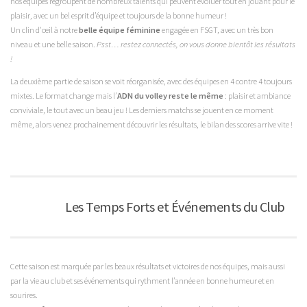
nos équipes regroupent de nombreux talents qui peuvent évoluer tout en jouant pour le
plaisir, avec un bel esprit d’équipe et toujours de la bonne humeur !
Un clin d'œil à notre
belle équipe féminine
engagée en FSGT, avec un très bon
niveau et une belle saison.
Psst… restez connectés, on vous donne bientôt les résultats
!
La deuxième partie de saison se voit réorganisée, avec des équipes en 4 contre 4 toujours
mixtes. Le format change mais l’
ADN du volley reste le même
: plaisir et ambiance
conviviale, le tout avec un beau jeu ! Les derniers matchs se jouent en ce moment
même, alors venez prochainement découvrir les résultats, le bilan des scores arrive vite !
Les Temps Forts et Événements du Club
Cette saison est marquée par les beaux résultats et victoires de nos équipes, mais aussi
par la vie au club et ses événements qui rythment l’année en bonne humeur et en
sourires.