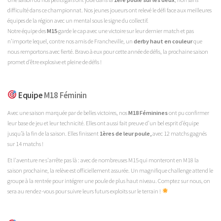
difficulté dans ce championnat. Nos jeunes joueurs ont relevé le défi face aux meilleures
équipes de la région avec un mental sous le signe du collectif.
Notre équipe des
M15
garde le cap avec une victoire sur leur dernier match et pas
n’importe lequel, contre nos amis de Francheville, un
derby haut en couleur
que
nous remportons avec fierté. Bravo à eux pour cette année de défis, la prochaine saison
promet d’être explosive et pleine de défis !
Equipe
M18 Féminin
Avec une saison marquée par de belles victoires, nos
M18 Féminines
ont pu confirmer
leur base de jeu et leur technicité. Elles ont aussi fait preuve d’un bel esprit d’équipe
jusqu’à la fin de la saison. Elles finissent
1ères de leur poule,
avec 12 matchs gagnés
sur 14 matchs !
Et l'aventure ne s'arrête pas là : avec de nombreuses M15 qui monteront en M18 la
saison prochaine, la relève est officiellement assurée. Un magnifique challenge attend le
groupe à la rentrée pour intégrer une poule de plus haut niveau. Comptez sur nous, on
sera au rendez-vous pour suivre leurs futurs exploits sur le terrain !