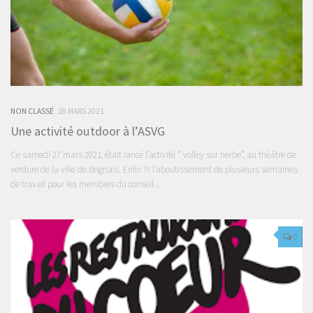
NON CLASSÉ
28 MARS 2021
Une activité outdoor à l’ASVG
Ce samedi 27 mars 2021, était lancé l’activité ” volley sur herbe”, au théâtre de
verdure de la ville de Brignais. Enfin !!! l’aboutissement de plusieurs semaines
de travail pour les membres du conseil...
0