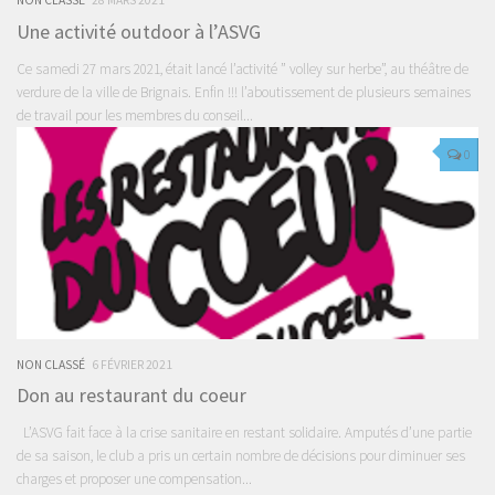
NON CLASSÉ
28 MARS 2021
Une activité outdoor à l’ASVG
Ce samedi 27 mars 2021, était lancé l’activité ” volley sur herbe”, au théâtre de
verdure de la ville de Brignais. Enfin !!! l’aboutissement de plusieurs semaines
de travail pour les membres du conseil...
0
NON CLASSÉ
6 FÉVRIER 2021
Don au restaurant du coeur
L’ASVG fait face à la crise sanitaire en restant solidaire. Amputés d’une partie
de sa saison, le club a pris un certain nombre de décisions pour diminuer ses
charges et proposer une compensation...