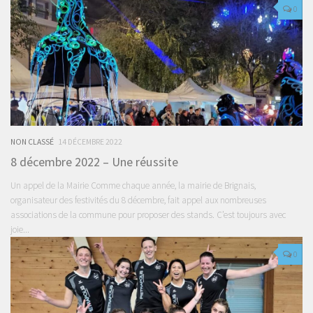
0
NON CLASSÉ
14 DÉCEMBRE 2022
8 décembre 2022 – Une réussite
Un appel de la Mairie Comme chaque année, la mairie de Brignais,
organisateur des festivités du 8 décembre, fait appel aux nombreuses
associations de la commune pour proposer des stands. C’est toujours avec
joie...
0