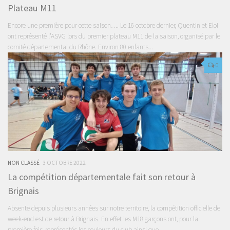
Plateau M11
Encore une première pour cette saison…. Le 16 octobre dernier, Quentin et Eloi
ont représenté l’ASVG lors du premier plateau M11 de la saison, organisé par le
comité départemental du Rhône. Environ 80 enfants...
0
NON CLASSÉ
3 OCTOBRE 2022
La compétition départementale fait son retour à
Brignais
Absente depuis plusieurs années sur notre territoire, la compétition officielle de
week-end est de retour à Brignais. En effet les M18 garçons ont, pour la
première fois, représentés les couleurs du club ainsi que...