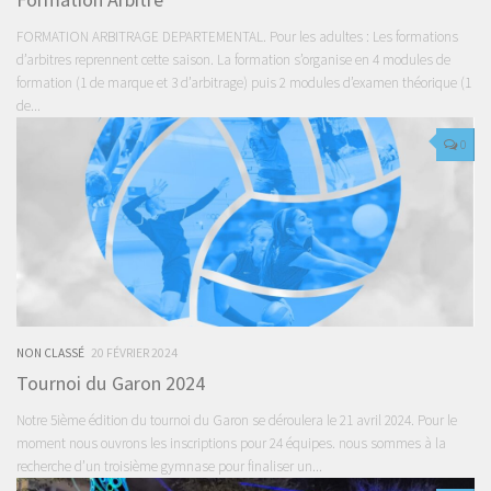
FORMATION ARBITRAGE DEPARTEMENTAL. Pour les adultes : Les formations
d’arbitres reprennent cette saison. La formation s’organise en 4 modules de
formation (1 de marque et 3 d’arbitrage) puis 2 modules d’examen théorique (1
de...
0
NON CLASSÉ
20 FÉVRIER 2024
Tournoi du Garon 2024
Notre 5ième édition du tournoi du Garon se déroulera le 21 avril 2024. Pour le
moment nous ouvrons les inscriptions pour 24 équipes. nous sommes à la
recherche d’un troisième gymnase pour finaliser un...