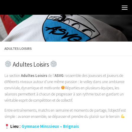
ADULTES LOISIRS
Adultes Loisirs
La section
Adultes Loisirs
de l’
ASVG
rassemble des joueuses et joueurs de
différents niveaux autour d’une même passion : le volley dans une ambiance
conviviale, dynamique et motivante
Réparties en plusieurs équipes, les
séances permettent à chacun de progresser à son rythme tout en gardant un
véritable esprit de compétition et de collectif.
Entre entraînements, matchs en semaine et moments de partage, l’objectif est
simple : avancer ensemble, se dépasser et prendre du plaisir sur le terrain
Lieu :
Gymnase Minssieux – Brignais