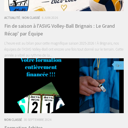
ACTUALITÉ
/
NON CLASSÉ
6 JUIN 2026
Fin de saison à l’ASVG Volley-Ball Brignais : Le Grand
Récap’ par Équipe
L’heure est au bilan pour cette magnifique saison 2025-2026 ! À Brignais, nos
équipes de l’ASVG Volley-Ball ont encore une fois tout donné sur le terrain. Cette
année a vibré au rythme de la...
0
NON CLASSÉ
30 SEPTEMBRE 2024
Formation Arbitre