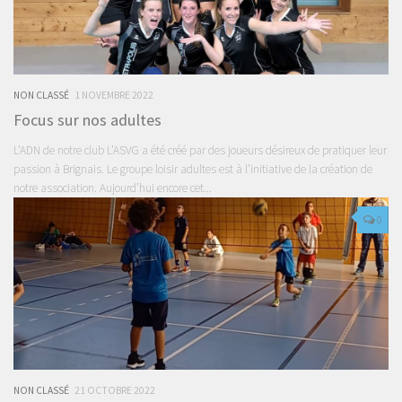
NON CLASSÉ
1 NOVEMBRE 2022
Focus sur nos adultes
L’ADN de notre club L’ASVG a été créé par des joueurs désireux de pratiquer leur
passion à Brignais. Le groupe loisir adultes est à l’initiative de la création de
notre association. Aujourd’hui encore cet...
0
NON CLASSÉ
21 OCTOBRE 2022