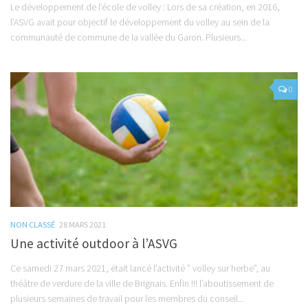
Le développement de l’école de volley : Lors de sa création, en 2016,
l’ASVG avait pour objectif le développement du volley au sein de la
communauté de commune de la vallée du Garon. Plusieurs...
0
NON CLASSÉ
28 MARS 2021
Une activité outdoor à l’ASVG
Ce samedi 27 mars 2021, était lancé l’activité ” volley sur herbe”, au
théâtre de verdure de la ville de Brignais. Enfin !!! l’aboutissement de
plusieurs semaines de travail pour les membres du conseil...