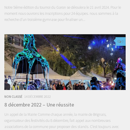
Notre 5ième édition du tournoi du Garon se déroulera le 21 avril 2024. Pour le
moment nous ouvrons les inscriptions pour 24 équipes. nous sommes à la
recherche d’un troisième gymnase pour finaliser un...
0
NON CLASSÉ
14 DÉCEMBRE 2022
8 décembre 2022 – Une réussite
Un appel de la Mairie Comme chaque année, la mairie de Brignais,
organisateur des festivités du 8 décembre, fait appel aux nombreuses
associations de la commune pour proposer des stands. C’est toujours avec