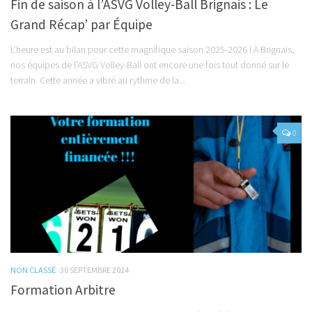
Fin de saison à l’ASVG Volley-Ball Brignais : Le
Grand Récap’ par Équipe
L’heure est au bilan pour cette magnifique saison 2025-2026 ! À Brignais,
nos équipes de l’ASVG Volley-Ball ont encore une fois tout donné sur le
terrain. Cette année a vibré au rythme de la...
0
NON CLASSÉ
30 SEPTEMBRE 2024
Formation Arbitre