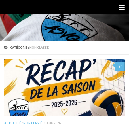
CATÉGORIE :
NON CLASSÉ
0
ACTUALITÉ
/
NON CLASSÉ
6 JUIN 2026