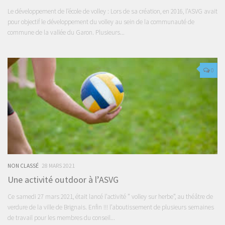
Le développement de l’école de volley : Lors de sa création, en 2016, l’ASVG avait
pour objectif le développement du volley au sein de la communauté de
commune de la vallée du Garon. Plusieurs...
0
NON CLASSÉ
28 MARS 2021
Une activité outdoor à l’ASVG
Ce samedi 27 mars 2021, était lancé l’activité ” volley sur herbe”, au théâtre de
verdure de la ville de Brignais. Enfin !!! l’aboutissement de plusieurs semaines
de travail pour les membres du conseil...