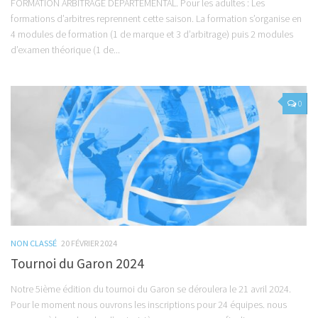
FORMATION ARBITRAGE DEPARTEMENTAL. Pour les adultes : Les
formations d’arbitres reprennent cette saison. La formation s’organise en
4 modules de formation (1 de marque et 3 d’arbitrage) puis 2 modules
d’examen théorique (1 de...
0
NON CLASSÉ
20 FÉVRIER 2024
Tournoi du Garon 2024
Notre 5ième édition du tournoi du Garon se déroulera le 21 avril 2024.
Pour le moment nous ouvrons les inscriptions pour 24 équipes. nous