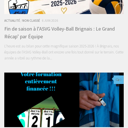
ACTUALITÉ
/
NON CLASSÉ
6 JUIN 2026
Fin de saison à l’ASVG Volley-Ball Brignais : Le Grand
Récap’ par Équipe
L’heure est au bilan pour cette magnifique saison 2025-2026 ! À Brignais, nos
équipes de l’ASVG Volley-Ball ont encore une fois tout donné sur le terrain. Cette
année a vibré au rythme de la...
0