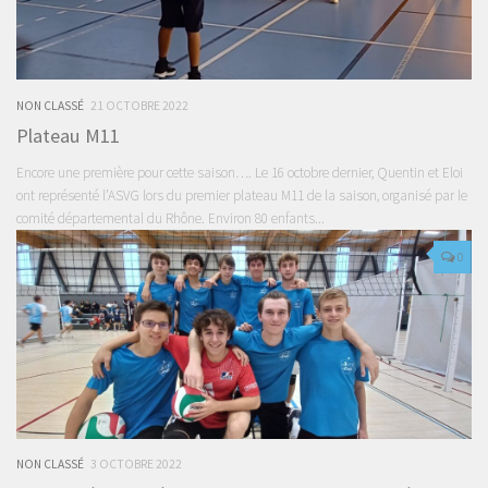
NON CLASSÉ
21 OCTOBRE 2022
Plateau M11
Encore une première pour cette saison…. Le 16 octobre dernier, Quentin et Eloi
ont représenté l’ASVG lors du premier plateau M11 de la saison, organisé par le
comité départemental du Rhône. Environ 80 enfants...
0
NON CLASSÉ
3 OCTOBRE 2022