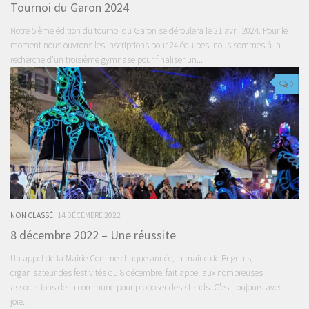
Tournoi du Garon 2024
Notre 5ième édition du tournoi du Garon se déroulera le 21 avril 2024. Pour le
moment nous ouvrons les inscriptions pour 24 équipes. nous sommes à la
recherche d’un troisième gymnase pour finaliser un...
0
NON CLASSÉ
14 DÉCEMBRE 2022
8 décembre 2022 – Une réussite
Un appel de la Mairie Comme chaque année, la mairie de Brignais,
organisateur des festivités du 8 décembre, fait appel aux nombreuses
associations de la commune pour proposer des stands. C’est toujours avec
joie...