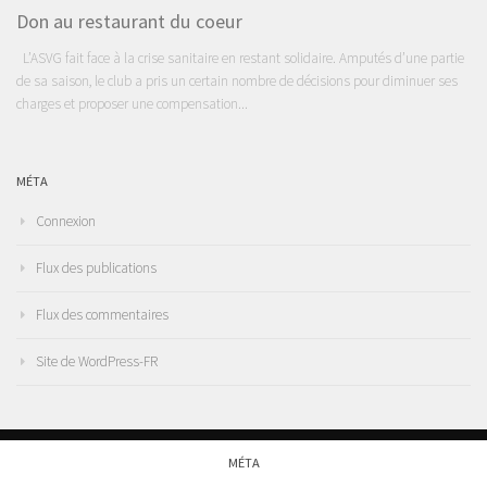
Don au restaurant du coeur
L’ASVG fait face à la crise sanitaire en restant solidaire. Amputés d’une partie
de sa saison, le club a pris un certain nombre de décisions pour diminuer ses
charges et proposer une compensation...
MÉTA
Connexion
Flux des publications
Flux des commentaires
Site de WordPress-FR
MÉTA