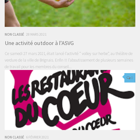
NON CLASSÉ
28 MARS 2021
Une activité outdoor à l’ASVG
Ce samedi 27 mars 2021, était lancé l’activité ” volley sur herbe”, au théâtre de
verdure de la ville de Brignais. Enfin !!! l’aboutissement de plusieurs semaines
de travail pour les membres du conseil...
0
NON CLASSÉ
6 FÉVRIER 2021