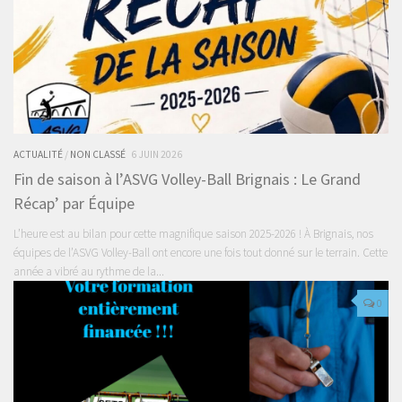
ACTUALITÉ
/
NON CLASSÉ
6 JUIN 2026
Fin de saison à l’ASVG Volley-Ball Brignais : Le Grand
Récap’ par Équipe
L’heure est au bilan pour cette magnifique saison 2025-2026 ! À Brignais, nos
équipes de l’ASVG Volley-Ball ont encore une fois tout donné sur le terrain. Cette
année a vibré au rythme de la...
0