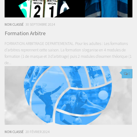
NON CLASSÉ
30 SEPTEMBRE 2024
Formation Arbitre
FORMATION ARBITRAGE DEPARTEMENTAL. Pour les adultes : Les formations
d’arbitres reprennent cette saison. La formation s’organise en 4 modules de
formation (1 de marque et 3 d’arbitrage) puis 2 modules d’examen théorique (1
de...
0
NON CLASSÉ
20 FÉVRIER 2024