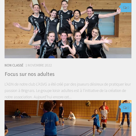
0
NON CLASSÉ
1 NOVEMBRE 2022
Focus sur nos adultes
L’ADN de notre club L’ASVG a été créé par des joueurs désireux de pratiquer leur
passion à Brignais. Le groupe loisir adultes est à l’initiative de la création de
notre association. Aujourd’hui encore cet...
0