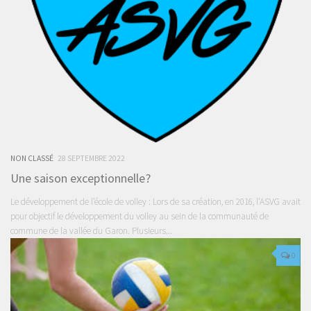
NON CLASSÉ
28 SEPTEMBRE 2022
Une saison exceptionnelle?
Le développement de l’école de volley : Lors de sa création, en 2016, l’ASVG avait
pour objectif le développement du volley au sein de la communauté de
commune de la vallée du Garon. Plusieurs...
0