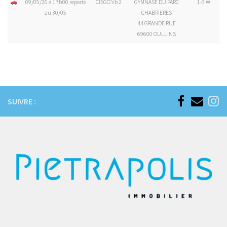
09/05/26 à 17h00 reporté
CISGO Vb 2
GYMNASE DU PARC
1-3 W
au 30/05
CHABRIERES
44 GRANDE RUE
69600 OULLINS
SUIVRE :