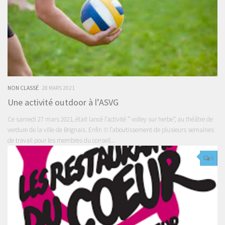
NON CLASSÉ
28 MARS 2021
Une activité outdoor à l’ASVG
Ce samedi 27 mars 2021, était lancé l’activité ” volley sur herbe”, au théâtre de
verdure de la ville de Brignais. Enfin !!! l’aboutissement de plusieurs semaines
de travail pour les membres du conseil...
0