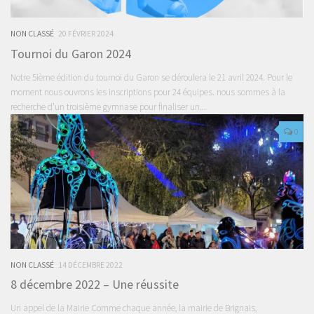
NON CLASSÉ
20 FÉVRIER 2024
Tournoi du Garon 2024
Notre 5ième édition du tournoi du Garon se déroulera le 21 avril 2024. Pour le
moment nous ouvrons les inscriptions pour 24 équipes. nous sommes à la
recherche d’un troisième gymnase pour finaliser un...
0
NON CLASSÉ
14 DÉCEMBRE 2022
8 décembre 2022 – Une réussite
Un appel de la Mairie Comme chaque année, la mairie de Brignais,