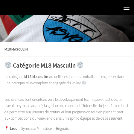
M18 MASCULIN
Catégorie M18 Masculin
La catégorie
M18 Masculin
accueille les joueurs souhaitant progresser dans
une pratique plus complète et engagée du volley
Les séances sont orientées vers le développement technique et tactique, le
travail physique adapté, la gestion du collectif et l’intensité du jeu. L’objectif est
de permettre aux joueurs de continuer leur progression tout en prenant part
aux compétitions du week-end dans un esprit d’équipe et de dépassement.
Lieu :
Gymnase Minssieux – Brignais