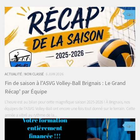
0
ACTUALITÉ
/
NON CLASSÉ
6 JUIN 2026
Fin de saison à l’ASVG Volley-Ball Brignais : Le Grand
Récap’ par Équipe
L’heure est au bilan pour cette magnifique saison 2025-2026 ! À Brignais, nos
équipes de l’ASVG Volley-Ball ont encore une fois tout donné sur le terrain. Cette
année a vibré au rythme de la...
0