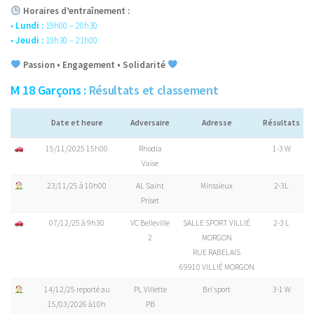
Horaires d’entraînement :
•
Lundi :
19h00 – 20h30
•
Jeudi :
19h30 – 21h00
Passion • Engagement • Solidarité
M 18 Garçons :
Résultats et classement
Date et heure
Adversaire
Adresse
Résultats
15/11/2025 15h00
Rhodia
1-3 W
Vaise
23/11/25 à 10h00
AL Saint
Minssieux
2-3L
Priset
07/12/25 à 9h30
VC Belleville
SALLE SPORT VILLIÉ
2-3 L
2
MORGON
RUE RABELAIS
69910 VILLIÉ MORGON
14/12/25 reporté au
PL Villette
Bri'sport
3-1 W
15/03/2026 à10h
PB