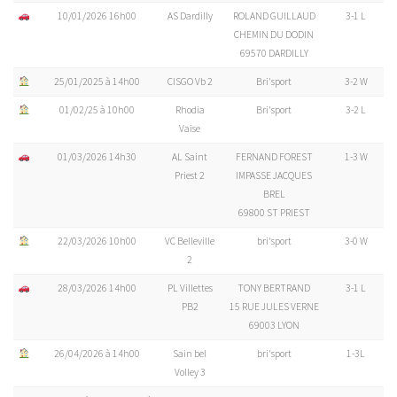
10/01/2026 16h00
AS Dardilly
ROLAND GUILLAUD
3-1 L
CHEMIN DU DODIN
69570 DARDILLY
25/01/2025 à 14h00
CISGO Vb 2
Bri'sport
3-2 W
01/02/25 à 10h00
Rhodia
Bri'sport
3-2 L
Vaise
01/03/2026 14h30
AL Saint
FERNAND FOREST
1-3 W
Priest 2
IMPASSE JACQUES
BREL
69800 ST PRIEST
22/03/2026 10h00
VC Belleville
bri'sport
3-0 W
2
28/03/2026 14h00
PL Villettes
TONY BERTRAND
3-1 L
PB2
15 RUE JULES VERNE
69003 LYON
26/04/2026 à 14h00
Sain bel
bri'sport
1-3L
Volley 3