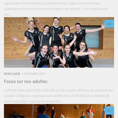
organisateur des festivités du 8 décembre, fait appel aux nombreuses
associations de la commune pour proposer des stands. C’est toujours avec
joie...
0
NON CLASSÉ
1 NOVEMBRE 2022
Focus sur nos adultes
L’ADN de notre club L’ASVG a été créé par des joueurs désireux de pratiquer leur
passion à Brignais. Le groupe loisir adultes est à l’initiative de la création de
notre association. Aujourd’hui encore cet...
0