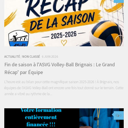
ACTUALITÉ
/
NON CLASSÉ
6 JUIN 2026
Fin de saison à l’ASVG Volley-Ball Brignais : Le Grand
Récap’ par Équipe
L’heure est au bilan pour cette magnifique saison 2025-2026 ! À Brignais, nos
équipes de l’ASVG Volley-Ball ont encore une fois tout donné sur le terrain. Cette
année a vibré au rythme de la...
0