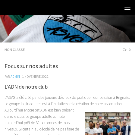
NON CLASSÉ
0
Focus sur nos adultes
PAR
ADMIN
·
1 NOVEMBRE 2022
L’ADN de notre club
L’ASVG a été créé par des joueurs désireux de pratiquer leur passion à Brignais.
Le groupe loisir adultes est à l’initiative de la créa
tion de notre association.
Aujourd’hui encore cet ADN est bien présent
dans le club. Le groupe adulte compte
aujourd’hui prêt de 80 personnes de tous
niveaux. Si certain au décidé de ne pas faire de