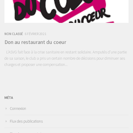
NON CLASSÉ
6 FÉVRIER 2021
Don au restaurant du coeur
L’ASVG fait face à la crise sanitaire en restant solidaire. Amputés d’une partie
de sa saison, le club a pris un certain nombre de décisions pour diminuer ses
charges et proposer une compensation...
MÉTA
Connexion
Flux des publications