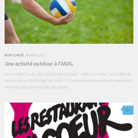
NON CLASSÉ
28 MARS 2021
Une activité outdoor à l’ASVG
Ce samedi 27 mars 2021, était lancé l’activité ” volley sur herbe”, au théâtre de
verdure de la ville de Brignais. Enfin !!! l’aboutissement de plusieurs semaines
de travail pour les membres du conseil...
0