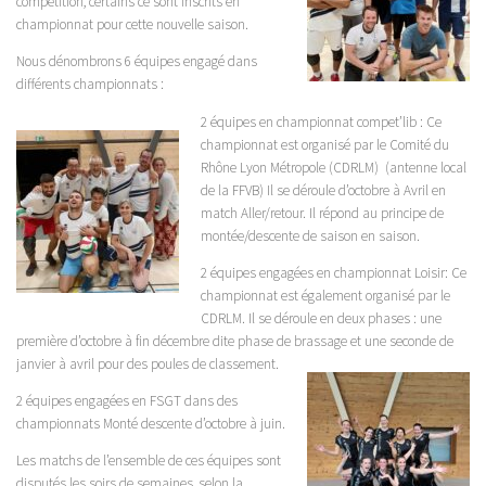
compétition, certains ce sont inscrits en
championnat pour cette nouvelle saison.
Nous dénombrons 6 équipes engagé dans
différents championnats :
2 équipe
s en championnat compet’lib : Ce
championnat est organisé par le Comité du
Rhône Lyon Métropole (CDRLM) (antenne local
de la FFVB) Il se déroule d’octobre à Avril en
match Aller/retour. Il répond au principe de
montée/descente de saison en saison.
2 équipes engagées en championnat Loisir: Ce
championnat est également organisé par le
CDRLM. Il se déroule en deux phases : une
première d’octobre à fin décembre dite phase de brassage et une seconde de
janvier à avril pour des
poules de classement.
2 équipes engagées en FSGT dans des
championnats Monté descente d’octobre à juin.
Les matchs de l’ensemble de ces équipes sont
disputés les soirs de semaines, selon la