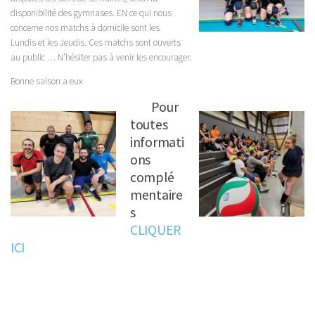
disponibilité des gymnases. EN ce qui nous
concerne nos matchs à domicile sont les
Lundis et les Jeudis. Ces matchs sont ouverts
au public … N’hésiter pas à venir les encourager.
Bonne saison a eux
Pour
toutes
informati
ons
complé
mentaire
s
CLIQUER
ICI