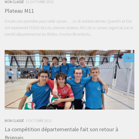
NON CLASSÉ
21 OCTOBRE 2022
Plateau M11
Encore une première pour cette saison…. Le 16 octobre dernier, Quentin et Eloi
ont représenté l’ASVG lors du premier plateau M11 de la saison, organisé par le
comité départemental du Rhône. Environ 80 enfants...
0
NON CLASSÉ
3 OCTOBRE 2022
La compétition départementale fait son retour à
Brignais