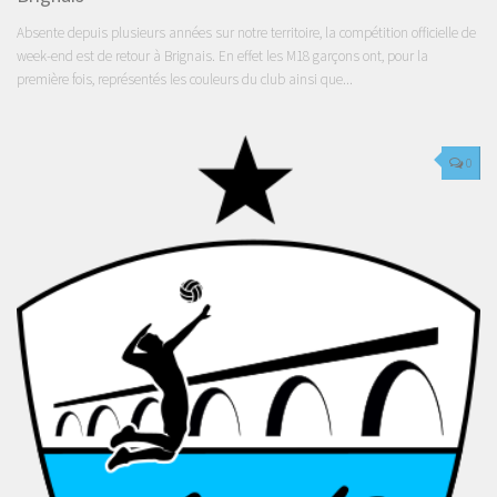
Absente depuis plusieurs années sur notre territoire, la compétition officielle de
week-end est de retour à Brignais. En effet les M18 garçons ont, pour la
première fois, représentés les couleurs du club ainsi que...
0