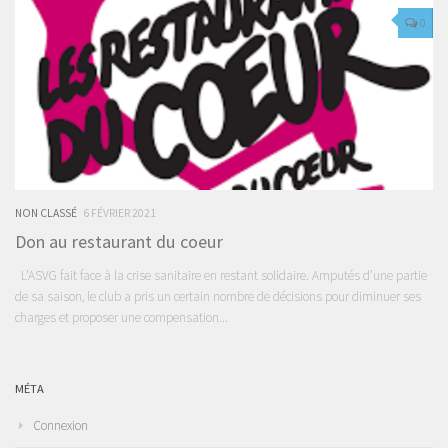
0
NON CLASSÉ
6 FÉVRIER 2021
Don au restaurant du coeur
L’ASVG fait face à la crise sanitaire en restant solidaire. Amputés d’une partie
de sa saison, le club a pris un certain nombre de décisions pour diminuer ses
charges et proposer une compensation...
MÉTA
Connexion