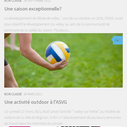
NON CLASSÉ
28 SEPTEMBRE 2022
Une saison exceptionnelle?
Le développement de l’école de volley : Lors de sa création, en 2016, l’ASVG avait
pour objectif le développement du volley au sein de la communauté de
commune de la vallée du Garon. Plusieurs...
0
NON CLASSÉ
28 MARS 2021
Une activité outdoor à l’ASVG
Ce samedi 27 mars 2021, était lancé l’activité ” volley sur herbe”, au théâtre de
verdure de la ville de Brignais. Enfin !!! l’aboutissement de plusieurs semaines
de travail pour les membres du conseil...