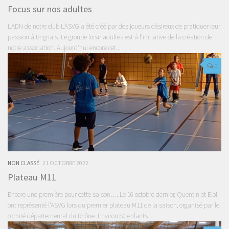
Focus sur nos adultes
L’ADN de notre club L’ASVG a été créé par des joueurs désireux de pratiquer leur
passion à Brignais. Le groupe loisir adultes est à l’initiative de la création de
notre association. Aujourd’hui encore cet...
0
NON CLASSÉ
21 OCTOBRE 2022
Plateau M11
Encore une première pour cette saison…. Le 16 octobre dernier, Quentin et Eloi
ont représenté l’ASVG lors du premier plateau M11 de la saison, organisé par le
comité départemental du Rhône. Environ 80 enfants...