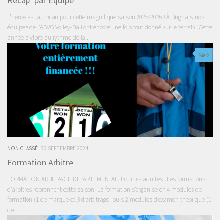
Récap’ par Équipe
L’heure est au bilan pour cette magnifique saison 2025-2026 ! À Brignais, nos
équipes de l’ASVG Volley-Ball ont encore une fois tout donné sur le terrain. Cette
année a vibré au rythme de la...
0
NON CLASSÉ
30 SEPTEMBRE 2024
Formation Arbitre
FORMATION ARBITRAGE DEPARTEMENTAL. Pour les adultes : Les formations
d’arbitres reprennent cette saison. La formation s’organise en 4 modules de
formation (1 de marque et 3 d’arbitrage) puis 2 modules d’examen théorique (1
de...