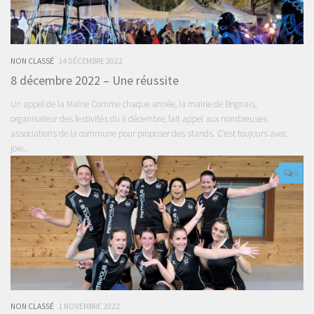
NON CLASSÉ
14 DÉCEMBRE 2022
8 décembre 2022 – Une réussite
Un appel de la Mairie Comme chaque année, la mairie de Brignais,
organisateur des festivités du 8 décembre, fait appel aux nombreuses
associations de la commune pour proposer des stands. C’est toujours avec
joie...
0
NON CLASSÉ
1 NOVEMBRE 2022