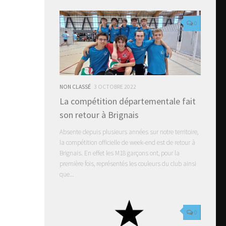
0
NON CLASSÉ
3 OCTOBRE 2022
La compétition départementale fait
son retour à Brignais
Absente depuis plusieurs années sur notre territoire,
la compétition officielle de week-end est de retour à
Brignais. En effet les M18 garçons ont, pour la
première fois, représentés les couleurs du club ainsi
que...
0