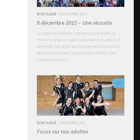
NON CLASSÉ
14 DÉCEMBRE 2022
8 décembre 2022 – Une réussite
Un appel de la Mairie Comme chaque année, la
mairie de Brignais, organisateur des festivités du 8
décembre, fait appel aux nombreuses associations
de la commune pour proposer des stands. C’est
toujours avec joie...
0
NON CLASSÉ
1 NOVEMBRE 2022
Focus sur nos adultes