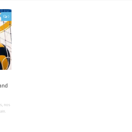
0
rand
is, nos
ain.