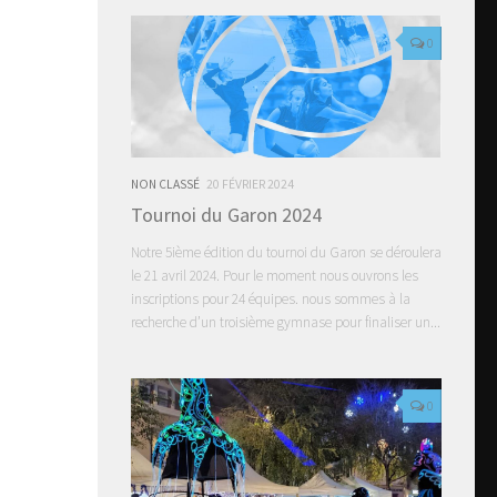
0
NON CLASSÉ
20 FÉVRIER 2024
Tournoi du Garon 2024
Notre 5ième édition du tournoi du Garon se déroulera
le 21 avril 2024. Pour le moment nous ouvrons les
inscriptions pour 24 équipes. nous sommes à la
recherche d’un troisième gymnase pour finaliser un...
0