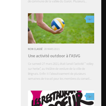
de commune de la vallée du Garon. Plusieurs...
0
NON CLASSÉ
28 MARS 2021
Une activité outdoor à l’ASVG
Ce samedi 27 mars 2021, était lancé l’activité ” volley
sur herbe”, au théâtre de verdure de la ville de
Brignais. Enfin !!! l’aboutissement de plusieurs
semaines de travail pour les membres du conseil...
0