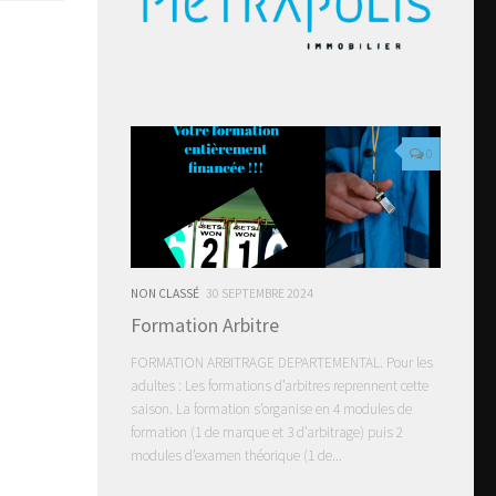
0
NON CLASSÉ
30 SEPTEMBRE 2024
Formation Arbitre
FORMATION ARBITRAGE DEPARTEMENTAL. Pour les
adultes : Les formations d’arbitres reprennent cette
saison. La formation s’organise en 4 modules de
formation (1 de marque et 3 d’arbitrage) puis 2
modules d’examen théorique (1 de...