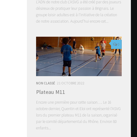
L’ADN de notre club L’ASVG a été créé par des joueurs
désireux de pratiquer leur passion à Brignais. Le
groupe loisir adultes est à l’initiative de la création
de notre association. Aujourd’hui encore cet...
0
NON CLASSÉ
21 OCTOBRE 2022
Plateau M11
Encore une première pour cette saison…. Le 16
octobre dernier, Quentin et Eloi ont représenté l’ASVG
lors du premier plateau M11 de la saison, organisé
par le comité départemental du Rhône. Environ 80
enfants...