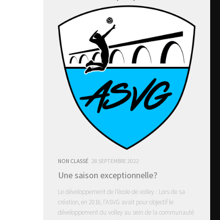
NON CLASSÉ
28 SEPTEMBRE 2022
Une saison exceptionnelle?
Le développement de l’école de volley : Lors de sa
création, en 2016, l’ASVG avait pour objectif le
développement du volley au sein de la communauté