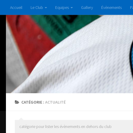
Accueil
Le Club
Equipes
Gallery
Évènements
P
CATÉGORIE :
ACTUALITÉ
catégorie pour lister les évènements en dehors du club