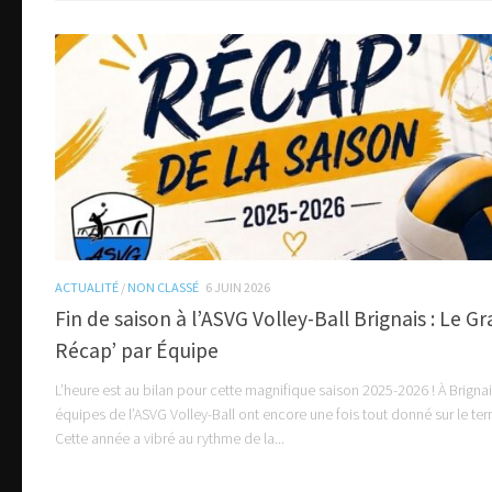
ACTUALITÉ
/
NON CLASSÉ
6 JUIN 2026
Fin de saison à l’ASVG Volley-Ball Brignais : Le G
Récap’ par Équipe
L’heure est au bilan pour cette magnifique saison 2025-2026 ! À Brigna
équipes de l’ASVG Volley-Ball ont encore une fois tout donné sur le terr
Cette année a vibré au rythme de la...