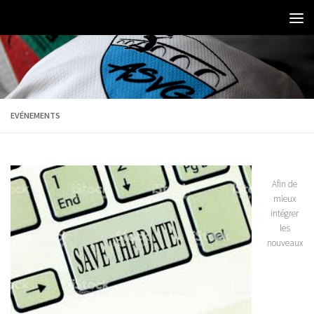
EVÉNEMENTS
Afin de
mieux
intégrer
les
nouveaux