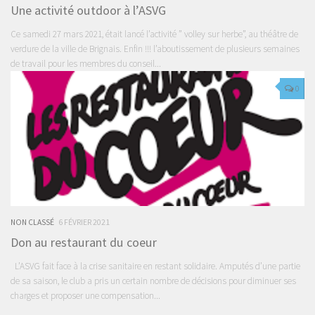
Une activité outdoor à l’ASVG
Ce samedi 27 mars 2021, était lancé l’activité ” volley sur herbe”, au théâtre de
verdure de la ville de Brignais. Enfin !!! l’aboutissement de plusieurs semaines
de travail pour les membres du conseil...
0
NON CLASSÉ
6 FÉVRIER 2021
Don au restaurant du coeur
L’ASVG fait face à la crise sanitaire en restant solidaire. Amputés d’une partie
de sa saison, le club a pris un certain nombre de décisions pour diminuer ses
charges et proposer une compensation...