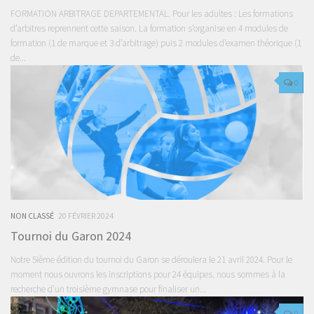
FORMATION ARBITRAGE DEPARTEMENTAL. Pour les adultes : Les formations
d’arbitres reprennent cette saison. La formation s’organise en 4 modules de
formation (1 de marque et 3 d’arbitrage) puis 2 modules d’examen théorique (1
de...
0
NON CLASSÉ
20 FÉVRIER 2024
Tournoi du Garon 2024
Notre 5ième édition du tournoi du Garon se déroulera le 21 avril 2024. Pour le
moment nous ouvrons les inscriptions pour 24 équipes. nous sommes à la
recherche d’un troisième gymnase pour finaliser un...
0