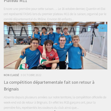
Plateau M11
Encore une première pour cette saison…. Le 16 octobre dernier, Quentin et Eloi
ont représenté l’ASVG lors du premier plateau M11 de la saison, organisé par le
comité départemental du Rhône. Environ 80 enfants...
0
NON CLASSÉ
3 OCTOBRE 2022
La compétition départementale fait son retour à
Brignais
Absente depuis plusieurs années sur notre territoire, la compétition officielle de
week-end est de retour à Brignais. En effet les M18 garçons ont, pour la
première fois, représentés les couleurs du club ainsi que...