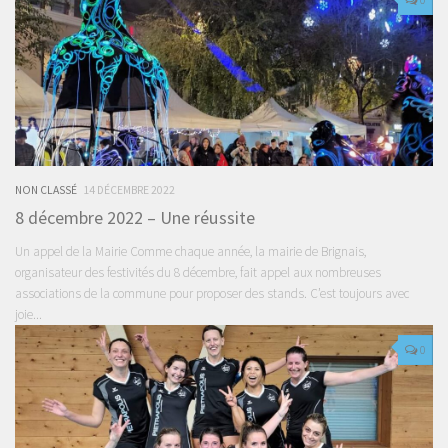
NON CLASSÉ
14 DÉCEMBRE 2022
8 décembre 2022 – Une réussite
Un appel de la Mairie Comme chaque année, la mairie de Brignais,
organisateur des festivités du 8 décembre, fait appel aux nombreuses
associations de la commune pour proposer des stands. C’est toujours avec
joie...
0