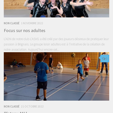
NON CLASSÉ
1 NOVEMBRE 2022
Focus sur nos adultes
L’ADN de notre club L’ASVG a été créé par des joueurs désireux de pratiquer leur
passion à Brignais. Le groupe loisir adultes est à l’initiative de la création de
notre association. Aujourd’hui encore cet...
0
NON CLASSÉ
21 OCTOBRE 2022