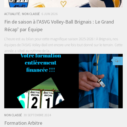
ACTUALITÉ
/
NON CLASSÉ
6 JUIN 2026
Fin de saison à l’ASVG Volley-Ball Brignais : Le Grand
Récap’ par Équipe
L’heure est au bilan pour cette magnifique saison 2025-2026 ! À Brignais, nos
équipes de l’ASVG Volley-Ball ont encore une fois tout donné sur le terrain. Cette
année a vibré au rythme de la...
0
NON CLASSÉ
30 SEPTEMBRE 2024
Formation Arbitre