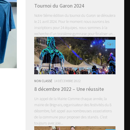
Tournoi du Garon 2024
Notre 5ième édition du tournoi du Garon se déroulera
le 21 avril 2024. Pour le moment nous ouvrons les
inscriptions pour 24 équipes. nous sommes à la
recherche d’un troisième gymnase pour finaliser un...
0
NON CLASSÉ
14 DÉCEMBRE 2022
8 décembre 2022 – Une réussite
Un appel de la Mairie Comme chaque année, la
mairie de Brignais, organisateur des festivités du 8
décembre, fait appel aux nombreuses associations
de la commune pour proposer des stands. C’est
toujours avec joie...