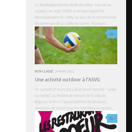
Le développement de l’école de volley : Lors de sa
création, en 2016, l’ASVG avait pour objectif le
développement du volley au sein de la communauté
de commune de la vallée du Garon. Plusieurs...
0
NON CLASSÉ
28 MARS 2021
Une activité outdoor à l’ASVG
Ce samedi 27 mars 2021, était lancé l’activité ” volley
sur herbe”, au théâtre de verdure de la ville de
Brignais. Enfin !!! l’aboutissement de plusieurs
semaines de travail pour les membres du conseil...
0