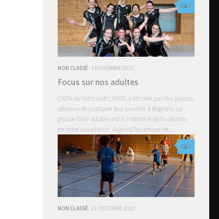
0
NON CLASSÉ
1 NOVEMBRE 2022
Focus sur nos adultes
L’ADN de notre club L’ASVG a été créé par des joueurs
désireux de pratiquer leur passion à Brignais. Le
groupe loisir adultes est à l’initiative de la création
de notre association. Aujourd’hui encore cet...
0
NON CLASSÉ
21 OCTOBRE 2022