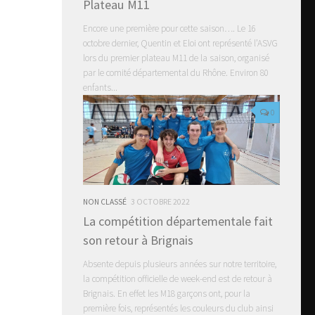
Plateau M11
Encore une première pour cette saison…. Le 16
octobre dernier, Quentin et Eloi ont représenté l’ASVG
lors du premier plateau M11 de la saison, organisé
par le comité départemental du Rhône. Environ 80
enfants...
0
NON CLASSÉ
3 OCTOBRE 2022
La compétition départementale fait
son retour à Brignais
Absente depuis plusieurs années sur notre territoire,
la compétition officielle de week-end est de retour à
Brignais. En effet les M18 garçons ont, pour la
première fois, représentés les couleurs du club ainsi