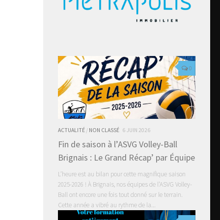
0
ACTUALITÉ
/
NON CLASSÉ
6 JUIN 2026
Fin de saison à l’ASVG Volley-Ball
Brignais : Le Grand Récap’ par Équipe
L’heure est au bilan pour cette magnifique saison
2025-2026 ! À Brignais, nos équipes de l’ASVG Volley-
Ball ont encore une fois tout donné sur le terrain.
Cette année a vibré au rythme de la...