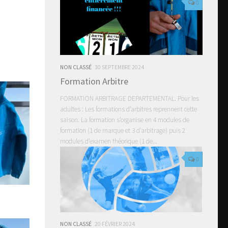
0
NON CLASSÉ
30 SEPTEMBRE 2024
Formation Arbitre
FORMATION ARBITRAGE DEPARTEMENTAL. Pour les
adultes : Les formations d’arbitres reprennent cette
saison. La formation s’organise en 4 modules de
formation (1 de marque et 3 d’arbitrage) puis 2
modules d’examen théorique (1 de...
0
NON CLASSÉ
20 FÉVRIER 2024