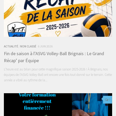
ACTUALITÉ
/
NON CLASSÉ
6 JUIN 2026
Fin de saison à l’ASVG Volley-Ball Brignais : Le Grand
Récap’ par Équipe
L’heure est au bilan pour cette magnifique saison 2025-2026 ! À Brignais, nos
équipes de l’ASVG Volley-Ball ont encore une fois tout donné sur le terrain. Cette
année a vibré au rythme de la...
0