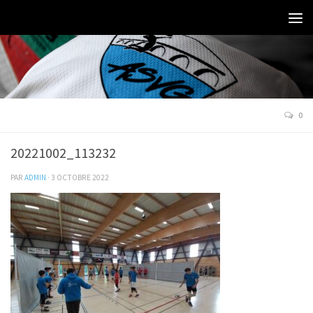
0
20221002_113232
PAR
ADMIN
·
3 OCTOBRE 2022