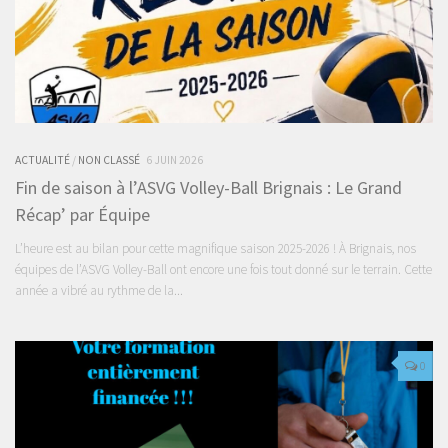
ACTUALITÉ
/
NON CLASSÉ
6 JUIN 2026
Fin de saison à l’ASVG Volley-Ball Brignais : Le Grand
Récap’ par Équipe
L’heure est au bilan pour cette magnifique saison 2025-2026 ! À Brignais, nos
équipes de l’ASVG Volley-Ball ont encore une fois tout donné sur le terrain. Cette
année a vibré au rythme de la...
0