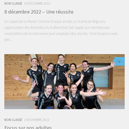
NON CLASSÉ
14 DÉCEMBRE 2022
8 décembre 2022 – Une réussite
Un appel de la Mairie Comme chaque année, la mairie de Brignais,
organisateur des festivités du 8 décembre, fait appel aux nombreuses
associations de la commune pour proposer des stands. C’est toujours avec
joie...
0
NON CLASSÉ
1 NOVEMBRE 2022
Focus sur nos adultes