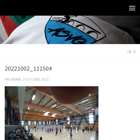
0
20221002_111504
PAR
ADMIN
·
3 OCTOBRE 2022