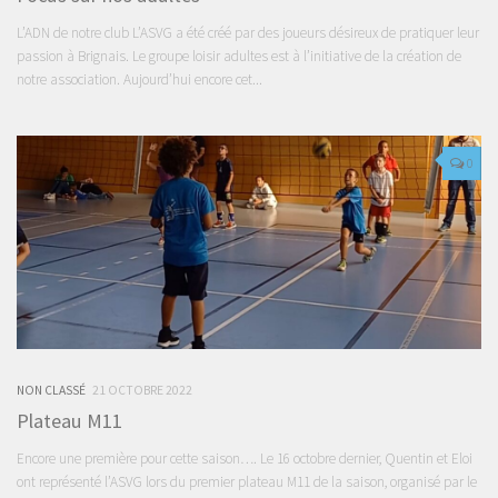
L’ADN de notre club L’ASVG a été créé par des joueurs désireux de pratiquer leur
passion à Brignais. Le groupe loisir adultes est à l’initiative de la création de
notre association. Aujourd’hui encore cet...
0
NON CLASSÉ
21 OCTOBRE 2022
Plateau M11
Encore une première pour cette saison…. Le 16 octobre dernier, Quentin et Eloi
ont représenté l’ASVG lors du premier plateau M11 de la saison, organisé par le