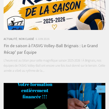
ACTUALITÉ
/
NON CLASSÉ
6 JUIN 2026
Fin de saison à l’ASVG Volley-Ball Brignais : Le Grand
Récap’ par Équipe
L’heure est au bilan pour cette magnifique saison 2025-2026 ! À Brignais, nos
équipes de l’ASVG Volley-Ball ont encore une fois tout donné sur le terrain. Cette
année a vibré au rythme de la...
0