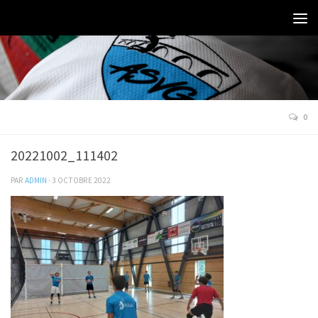
0
20221002_111402
PAR
ADMIN
·
3 OCTOBRE 2022