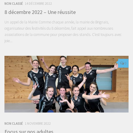
NON CLASSÉ
14 DÉCEMBRE 2022
8 décembre 2022 – Une réussite
Un appel de la Mairie Comme chaque année, la mairie de Brignais,
organisateur des festivités du 8 décembre, fait appel aux nombreuses
associations de la commune pour proposer des stands. C’est toujours avec
joie...
0
NON CLASSÉ
1 NOVEMBRE 2022
Focus sur nos adultes