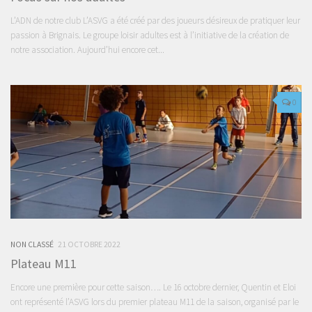
L’ADN de notre club L’ASVG a été créé par des joueurs désireux de pratiquer leur
passion à Brignais. Le groupe loisir adultes est à l’initiative de la création de
notre association. Aujourd’hui encore cet...
0
NON CLASSÉ
21 OCTOBRE 2022
Plateau M11
Encore une première pour cette saison…. Le 16 octobre dernier, Quentin et Eloi
ont représenté l’ASVG lors du premier plateau M11 de la saison, organisé par le