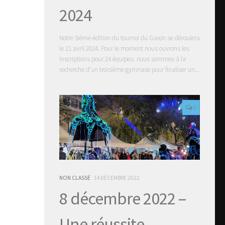
2024
Notre 5ième édition du tournoi du Garon se déroulera
le 21 avril 2024. Pour le moment nous ouvrons les
inscriptions pour 24 équipes. nous sommes à la
recherche d’un troisième gymnase pour finaliser un...
0
NON CLASSÉ
14 DÉCEMBRE 2022
8 décembre 2022 –
Une réussite