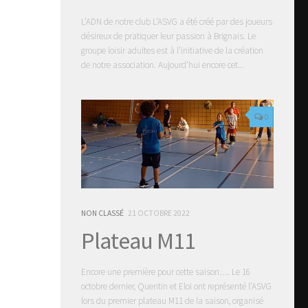
L’ADN de notre club L’ASVG a été créé par des joueurs
désireux de pratiquer leur passion à Brignais. Le
groupe loisir adultes est à l’initiative de la création
de notre association. Aujourd’hui encore cet...
0
NON CLASSÉ
21 OCTOBRE 2022
Plateau M11
Encore une première pour cette saison…. Le 16
octobre dernier, Quentin et Eloi ont représenté l’ASVG
lors du premier plateau M11 de la saison, organisé