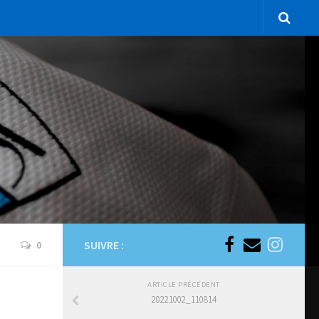
SUIVRE :
0
ARTICLE PRÉCÉDENT
20221002_110814