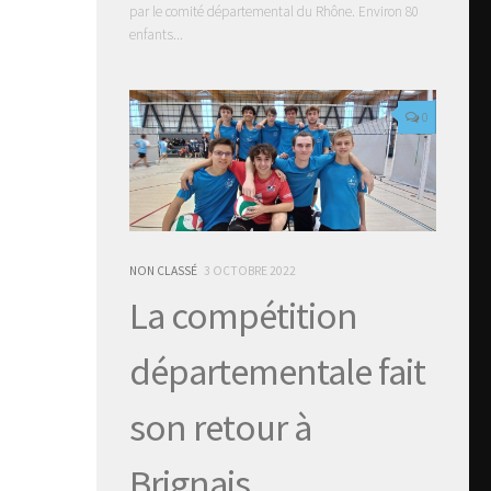
par le comité départemental du Rhône. Environ 80
enfants...
0
NON CLASSÉ
3 OCTOBRE 2022
La compétition
départementale fait
son retour à
Brignais