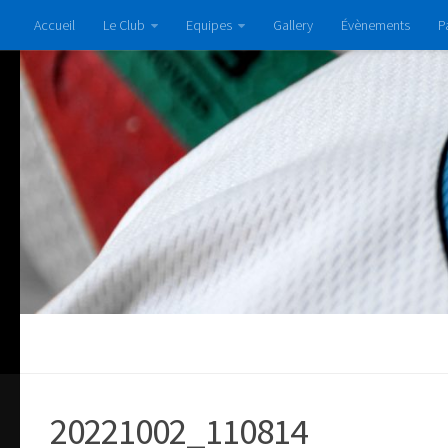
Accueil
Le Club
Equipes
Gallery
Évènements
P
20221002_110814