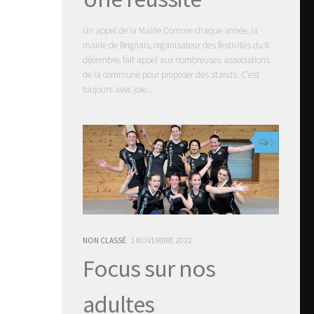
Un appel de la Mairie Comme chaque année, la
mairie de Brignais, organisateur des festivités du 8
décembre, fait appel aux nombreuses associations
de la commune pour proposer des stands. C’est
toujours avec joie...
0
NON CLASSÉ
1 NOVEMBRE 2022
Focus sur nos
adultes