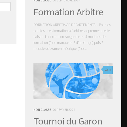
NON CLASSÉ
30 SEPTEMBRE 2024
Formation Arbitre
FORMATION ARBITRAGE DEPARTEMENTAL. Pour les
adultes : Les formations d’arbitres reprennent cette
saison. La formation s’organise en 4 modules de
formation (1 de marque et 3 d’arbitrage) puis 2
modules d’examen théorique (1 de...
0
NON CLASSÉ
20 FÉVRIER 2024
Tournoi du Garon