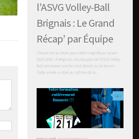
l’ASVG Volley-Ball
Brignais : Le Grand
Récap’ par Équipe
L’heure est au bilan pour cette magnifique saison
2025-2026 ! À Brignais, nos équipes de l’ASVG Volley-
Ball ont encore une fois tout donné sur le terrain.
Cette année a vibré au rythme de la...
0