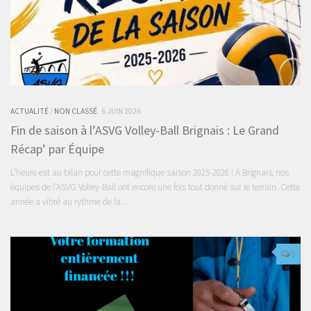
ACTUALITÉ
/
NON CLASSÉ
6 JUIN 2026
Fin de saison à l’ASVG Volley-Ball Brignais : Le Grand
Récap’ par Équipe
L’heure est au bilan pour cette magnifique saison 2025-2026 ! À Brignais, nos
équipes de l’ASVG Volley-Ball ont encore une fois tout donné sur le terrain. Cette
année a vibré au rythme de la...
0