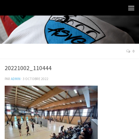
0
20221002_110444
PAR
ADMIN
·
3 OCTOBRE 2022