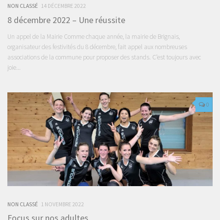
NON CLASSÉ
14 DÉCEMBRE 2022
8 décembre 2022 – Une réussite
Un appel de la Mairie Comme chaque année, la mairie de Brignais,
organisateur des festivités du 8 décembre, fait appel aux nombreuses
associations de la commune pour proposer des stands. C’est toujours avec
joie...
0
NON CLASSÉ
1 NOVEMBRE 2022
Focus sur nos adultes