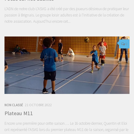
L’ADN de notre club L’ASVG a été créé par des joueurs désireux de pratiquer leur
passion à Brignais. Le groupe loisir adultes est à l’initiative de la création de
notre association. Aujourd’hui encore cet...
0
NON CLASSÉ
21 OCTOBRE 2022
Plateau M11
Encore une première pour cette saison…. Le 16 octobre dernier, Quentin et Eloi
ont représenté l’ASVG lors du premier plateau M11 de la saison, organisé par le