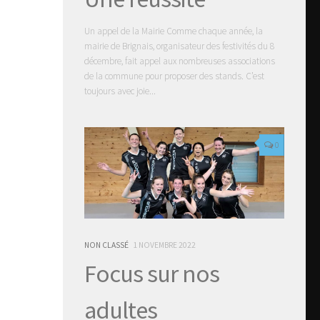
Un appel de la Mairie Comme chaque année, la
mairie de Brignais, organisateur des festivités du 8
décembre, fait appel aux nombreuses associations
de la commune pour proposer des stands. C’est
toujours avec joie...
0
NON CLASSÉ
1 NOVEMBRE 2022
Focus sur nos
adultes