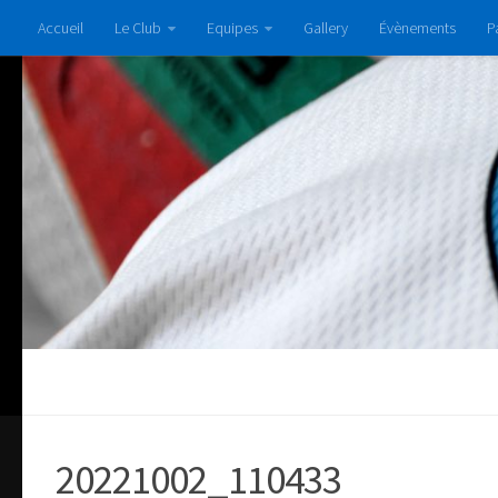
Accueil
Le Club
Equipes
Gallery
Évènements
P
20221002_110433