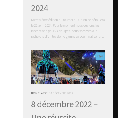
2024
Notre 5ième édition du tournoi du Garon se déroulera
le 21 avril 2024. Pour le moment nous ouvrons les
inscriptions pour 24 équipes. nous sommes à la
recherche d’un troisième gymnase pour finaliser un...
0
NON CLASSÉ
14 DÉCEMBRE 2022
8 décembre 2022 –
Une réussite