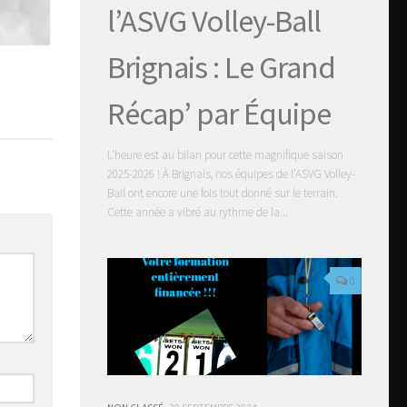
l’ASVG Volley-Ball
Brignais : Le Grand
Récap’ par Équipe
L’heure est au bilan pour cette magnifique saison
2025-2026 ! À Brignais, nos équipes de l’ASVG Volley-
Ball ont encore une fois tout donné sur le terrain.
Cette année a vibré au rythme de la...
0