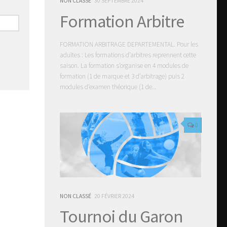
NON CLASSÉ
30 SEPTEMBRE 2024
Formation Arbitre
FORMATION ARBITRAGE DEPARTEMENTAL. Pour les
adultes : Les formations d’arbitres reprennent cette
saison. La formation s’organise en 4 modules de
formation (1 de marque et 3 d’arbitrage) puis 2
modules d’examen théorique (1 de...
0
NON CLASSÉ
20 FÉVRIER 2024
Tournoi du Garon