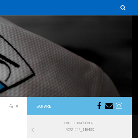
SUIVRE :
0
ARTICLE PRÉCÉDENT
20221002_110433