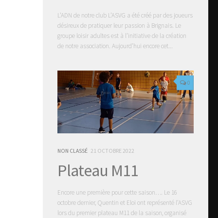
L’ADN de notre club L’ASVG a été créé par des joueurs
désireux de pratiquer leur passion à Brignais. Le
groupe loisir adultes est à l’initiative de la création
de notre association. Aujourd’hui encore cet...
0
NON CLASSÉ
21 OCTOBRE 2022
Plateau M11
Encore une première pour cette saison…. Le 16
octobre dernier, Quentin et Eloi ont représenté l’ASVG
lors du premier plateau M11 de la saison, organisé