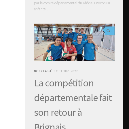
par le comité départemental du Rhône. Environ 80
enfants...
0
NON CLASSÉ
3 OCTOBRE 2022
La compétition
départementale fait
son retour à
Brignais