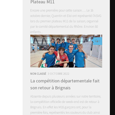
Plateau M11
Encore une première pour cette saison…. Le 16
octobre dernier, Quentin et Eloi ont représenté l’ASVG
lors du premier plateau M11 de la saison, organisé
par le comité départemental du Rhône. Environ 80
enfants...
0
NON CLASSÉ
3 OCTOBRE 2022
La compétition départementale fait
son retour à Brignais
Absente depuis plusieurs années sur notre territoire,
la compétition officielle de week-end est de retour à
Brignais. En effet les M18 garçons ont, pour la
première fois, représentés les couleurs du club ainsi