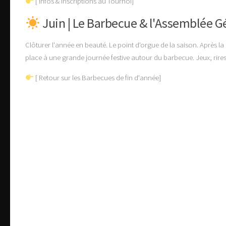
[ Infos & Inscriptions au Tournoi]
Juin | Le Barbecue & l'Assemblée G
Clôturer l'année en beauté.
Le point d'orgue de la saison. Après la
place à une grande journée festive autour du barbecue. Jeux, rires 
[ Retour sur les Barbecues de fin d'année]