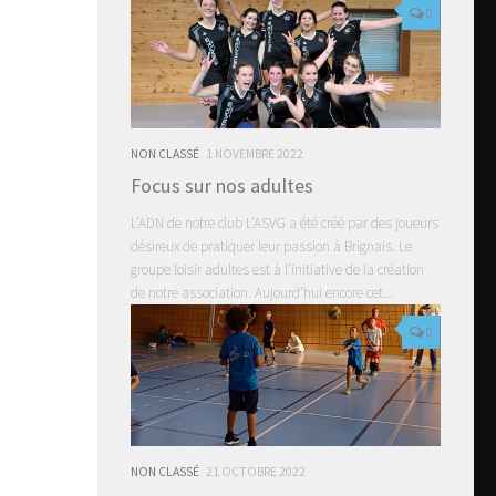
0
NON CLASSÉ
1 NOVEMBRE 2022
Focus sur nos adultes
L’ADN de notre club L’ASVG a été créé par des joueurs
désireux de pratiquer leur passion à Brignais. Le
groupe loisir adultes est à l’initiative de la création
de notre association. Aujourd’hui encore cet...
0
NON CLASSÉ
21 OCTOBRE 2022