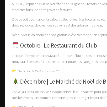
À l'ASVG, l'esprit de club ne s'arrête pas aux lignes du terrain de vol
moments forts, de partages et de festivités.
Que ce soit pour lancer la saison, célébrer les fêtes locales, se 
de se retrouver, de créer des souvenirs et de renforcer nos liens.
Découvrez le calendrier de nos grands événements annuels et plong
Octobre | Le Restaurant du Club
Le coup d'envoi de la convivialité.
Chaque début de saison, nous no
nouveaux licenciés, faire se rencontrer toutes les catégories (des j
[Découvrir le Restaurant du Club]
Décembre | Le Marché de Noël de B
L'ASVG au cœur de sa ville.
Chaque année, le club s’active pour part
nos bénévoles : un moment chaleureux pour partager l'esprit des fêt