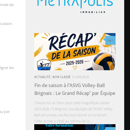
année de
ccasion
0
grer les
ACTUALITÉ
/
NON CLASSÉ
6 JUIN 2026
Fin de saison à l’ASVG Volley-Ball
Brignais : Le Grand Récap’ par Équipe
L’heure est au bilan pour cette magnifique saison
2025-2026 ! À Brignais, nos équipes de l’ASVG Volley-
nu par
Ball ont encore une fois tout donné sur le terrain.
Cette année a vibré au rythme de la...