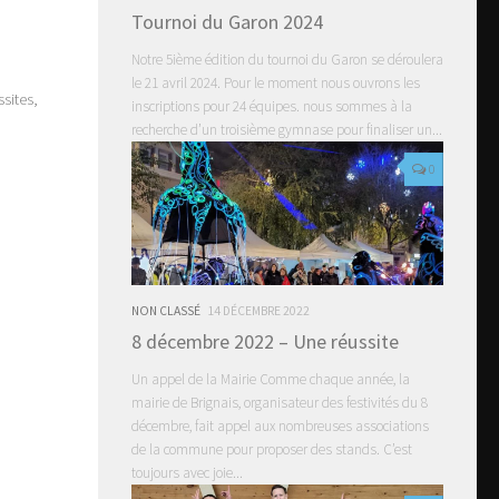
Tournoi du Garon 2024
Notre 5ième édition du tournoi du Garon se déroulera
le 21 avril 2024. Pour le moment nous ouvrons les
sites,
inscriptions pour 24 équipes. nous sommes à la
recherche d’un troisième gymnase pour finaliser un...
0
NON CLASSÉ
14 DÉCEMBRE 2022
8 décembre 2022 – Une réussite
Un appel de la Mairie Comme chaque année, la
mairie de Brignais, organisateur des festivités du 8
décembre, fait appel aux nombreuses associations
de la commune pour proposer des stands. C’est
toujours avec joie...