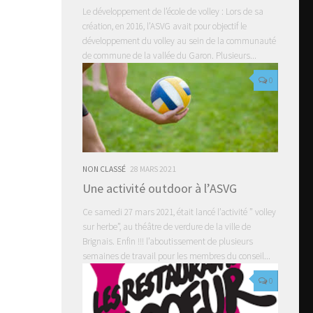
Le développement de l’école de volley : Lors de sa
création, en 2016, l’ASVG avait pour objectif le
développement du volley au sein de la communauté
de commune de la vallée du Garon. Plusieurs...
0
NON CLASSÉ
28 MARS 2021
Une activité outdoor à l’ASVG
Ce samedi 27 mars 2021, était lancé l’activité ” volley
sur herbe”, au théâtre de verdure de la ville de
Brignais. Enfin !!! l’aboutissement de plusieurs
semaines de travail pour les membres du conseil...
0