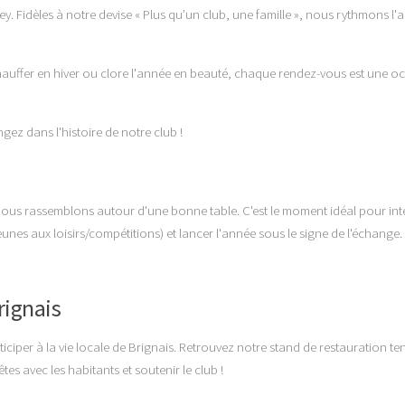
ley. Fidèles à notre devise
« Plus qu’un club, une famille »
, nous rythmons l'
réchauffer en hiver ou clore l'année en beauté, chaque rendez-vous est une o
ez dans l'histoire de notre club !
us rassemblons autour d'une bonne table. C'est le moment idéal pour inté
eunes aux loisirs/compétitions) et lancer l'année sous le signe de l'échange.
rignais
iciper à la vie locale de Brignais. Retrouvez notre stand de restauration te
es avec les habitants et soutenir le club !