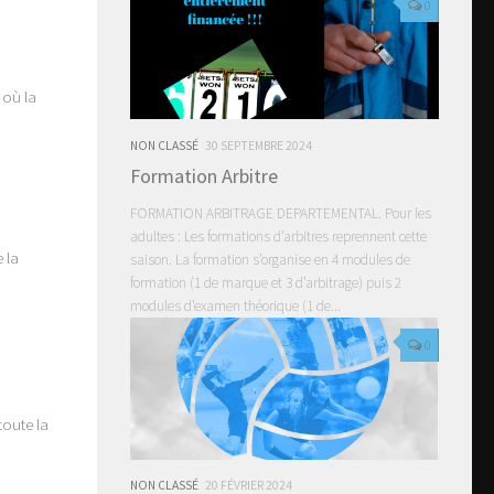
0
 où la
NON CLASSÉ
30 SEPTEMBRE 2024
Formation Arbitre
FORMATION ARBITRAGE DEPARTEMENTAL. Pour les
adultes : Les formations d’arbitres reprennent cette
 la
saison. La formation s’organise en 4 modules de
formation (1 de marque et 3 d’arbitrage) puis 2
modules d’examen théorique (1 de...
0
toute la
NON CLASSÉ
20 FÉVRIER 2024