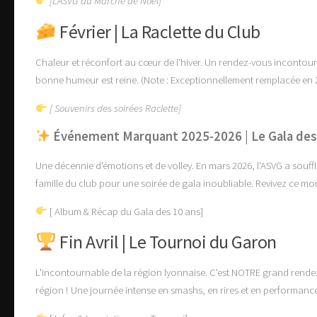
[L'ASVG au Marché de Noël]
Février | La Raclette du Club
Chaleur et réconfort au cœur de l'hiver.
Un rendez-vous incontourn
bonne humeur est reine.
(Note : Exceptionnellement remplacée en 
[ Souvenirs des soirées Raclette]
Événement Marquant 2025-2026 | Le Gala des
Une décennie d'émotions et de volley.
En mars 2026, l'ASVG a souff
famille du club pour une soirée de gala inoubliable. Revivez ce mo
[ Album & Récap du Gala des 10 ans]
Fin Avril | Le Tournoi du Garon
L'incontournable de la région lyonnaise.
C'est NOTRE grand rendez-v
région ! Une journée intense en smashs, en rires et en performanc