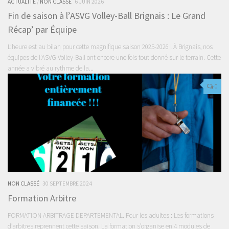
ACTUALITÉ
/
NON CLASSÉ
6 JUIN 2026
Fin de saison à l’ASVG Volley-Ball Brignais : Le Grand
Récap’ par Équipe
L’heure est au bilan pour cette magnifique saison 2025-2026 ! À Brignais, nos
équipes de l’ASVG Volley-Ball ont encore une fois tout donné sur le terrain. Cette
année a vibré au rythme de la...
0
NON CLASSÉ
30 SEPTEMBRE 2024
Formation Arbitre
FORMATION ARBITRAGE DEPARTEMENTAL. Pour les adultes : Les formations
d’arbitres reprennent cette saison. La formation s’organise en 4 modules de