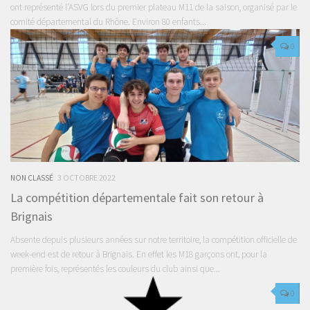
ont représenté l’ASVG lors du premier plateau M11 de la saison, organisé par le
comité départemental du Rhône. Environ 80 enfants...
0
NON CLASSÉ
3 OCTOBRE 2022
La compétition départementale fait son retour à
Brignais
Absente depuis plusieurs années sur notre territoire, la compétition officielle de
week-end est de retour à Brignais. En effet les M18 garçons ont, pour la
première fois, représentés les couleurs du club ainsi que...
0