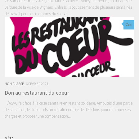
Ce samedi 27 mars 2021, était lancé l’activité ” volley sur herbe”, au théâtre de
verdure de la ville de Brignais. Enfin !!! l’aboutissement de plusieurs semaines
de travail pour les membres du conseil...
0
NON CLASSÉ
6 FÉVRIER 2021
Don au restaurant du coeur
L’ASVG fait face à la crise sanitaire en restant solidaire. Amputés d’une partie
de sa saison, le club a pris un certain nombre de décisions pour diminuer ses
charges et proposer une compensation...
MÉTA