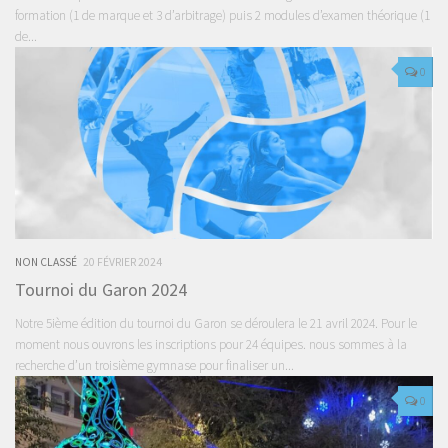
formation (1 de marque et 3 d’arbitrage) puis 2 modules d’examen théorique (1
de...
0
NON CLASSÉ
20 FÉVRIER 2024
Tournoi du Garon 2024
Notre 5ième édition du tournoi du Garon se déroulera le 21 avril 2024. Pour le
moment nous ouvrons les inscriptions pour 24 équipes. nous sommes à la
recherche d’un troisième gymnase pour finaliser un...
0