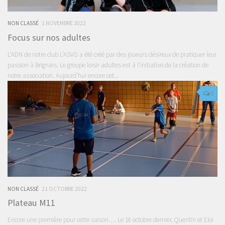
NON CLASSÉ
1 NOVEMBRE 2022
Focus sur nos adultes
L’ADN de notre club L’ASVG a été créé par des joueurs désireux de pratiquer leur
passion à Brignais. Le groupe loisir adultes est à l’initiative de la création de
notre association. Aujourd’hui encore cet...
0
NON CLASSÉ
21 OCTOBRE 2022
Plateau M11
Encore une première pour cette saison…. Le 16 octobre dernier, Quentin et Eloi