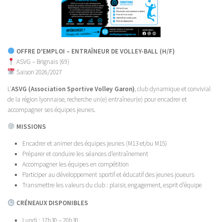
OFFRE D’EMPLOI – ENTRAÎNEUR DE VOLLEY-BALL (H/F)
ASVG – Brignais (69)
Saison 2026/2027
L’
ASVG (Association Sportive Volley Garon)
, club dynamique et convivial
de la région lyonnaise, recherche un(e) entraîneur(e) pour encadrer et
accompagner ses équipes jeunes.
MISSIONS
Encadrer et animer des équipes jeunes (M13 et/ou M15)
Préparer et conduire les séances d’entraînement
Accompagner les équipes en compétition
Participer au développement sportif et éducatif des jeunes joueurs
Transmettre les valeurs du club : plaisir, engagement, esprit d’équipe
CRÉNEAUX DISPONIBLES
Lundi : 17h30 – 20h30