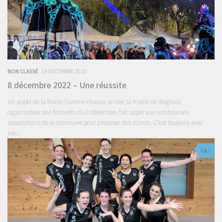
NON CLASSÉ
14 DÉCEMBRE 2022
8 décembre 2022 – Une réussite
Un appel de la Mairie Comme chaque année, la mairie de Brignais,
organisateur des festivités du 8 décembre, fait appel aux nombreuses
associations de la commune pour proposer des stands. C’est toujours avec
joie...
0