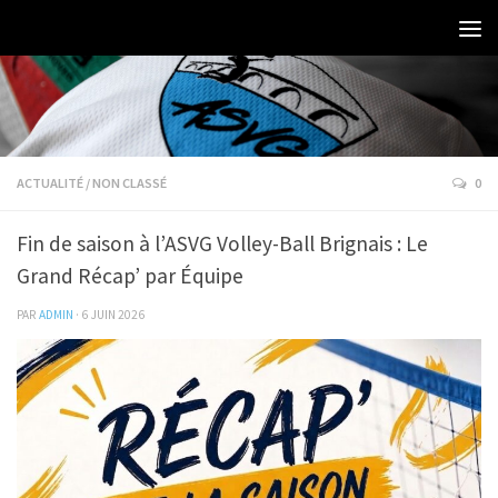
ACTUALITÉ
/
NON CLASSÉ
0
Fin de saison à l’ASVG Volley-Ball Brignais : Le
Grand Récap’ par Équipe
PAR
ADMIN
·
6 JUIN 2026