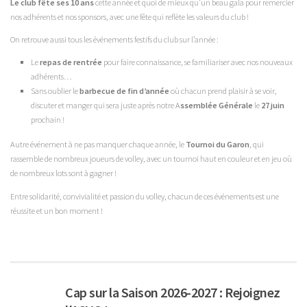
Le club fête ses 10 ans
cette année et quoi de mieux qu’un beau gala pour remercier
nos adhérents et nos sponsors, avec une fête qui reflète les valeurs du club !
On retrouve aussi tous les événements festifs du club sur l’année :
Le
repas de rentrée
pour faire connaissance, se familiariser avec nos nouveaux
adhérents…
Sans oublier le
barbecue de fin d’année
où chacun prend plaisir à se voir,
discuter et manger qui sera juste après notre A
ssemblée Générale
le
27 juin
prochain !
Autre événement à ne pas manquer chaque année, le
Tournoi du Garon
, qui
rassemble de nombreux joueurs de volley, avec un tournoi haut en couleur et en jeu où
de nombreux lots sont à gagner !
Entre solidarité, convivialité et passion du volley, chacun de ces événements est une
réussite et un bon moment !
Cap sur la Saison 2026-2027 : Rejoignez