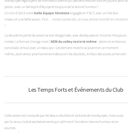
nos équipes regroupent de nombreux talents qui peuvent évoluer tout en jouant pour le
plaisir, avec un bel esprit d’équipe et toujours de la bonne humeur !
Un clin d'œil à notre
belle équipe féminine
engagée en FSGT, avec un très bon
niveau et une belle saison.
Psst… restez connectés, on vous donne bientôt les résultats
!
La deuxième partie de saison se voit réorganisée, avec des équipes en 4 contre 4 toujours
mixtes. Le format change mais l’
ADN du volley reste le même
: plaisir et ambiance
conviviale, le tout avec un beau jeu ! Les derniers matchs se jouent en ce moment
même, alors venez prochainement découvrir les résultats, le bilan des scores arrive vite !
Les Temps Forts et Événements du Club
Cette saison est marquée par les beaux résultats et victoires de nos équipes, mais aussi
par la vie au club et ses événements qui rythment l’année en bonne humeur et en
sourires.