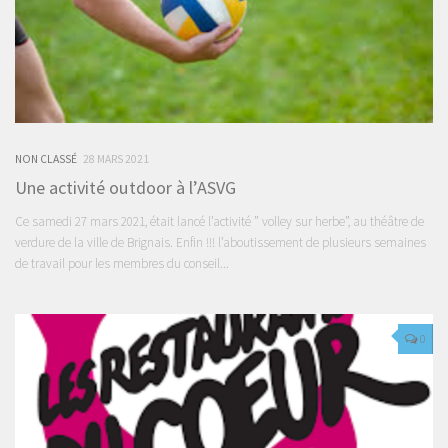
NON CLASSÉ
28 MARS 2021
Une activité outdoor à l’ASVG
Ce samedi 27 mars 2021, était lancé l’activité ” volley sur herbe”, au théâtre de
verdure de la ville de Brignais. Enfin !!! l’aboutissement de plusieurs semaines
de travail pour les membres du conseil...
0