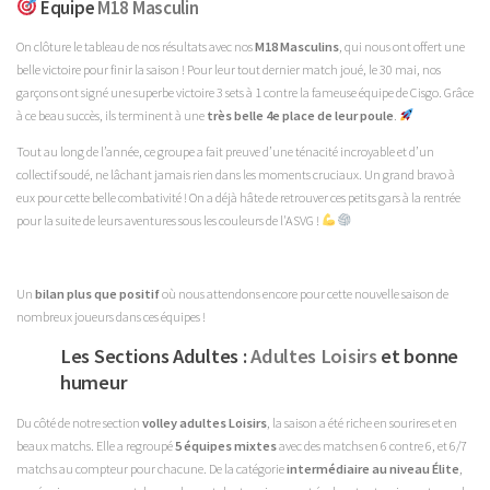
Equipe
M18 Masculin
On clôture le tableau de nos résultats avec nos
M18 Masculins
, qui nous ont offert une
belle victoire pour finir la saison ! Pour leur tout dernier match joué, le 30 mai, nos
garçons ont signé une superbe victoire 3 sets à 1 contre la fameuse équipe de Cisgo. Grâce
à ce beau succès, ils terminent à une
très belle 4e place de leur poule
.
Tout au long de l’année, ce groupe a fait preuve d’une ténacité incroyable et d’un
collectif soudé, ne lâchant jamais rien dans les moments cruciaux. Un grand bravo à
eux pour cette belle combativité ! On a déjà hâte de retrouver ces petits gars à la rentrée
pour la suite de leurs aventures sous les couleurs de l'ASVG !
Un
bilan plus que positif
où nous attendons encore pour cette nouvelle saison de
nombreux joueurs dans ces équipes !
Les Sections Adultes :
Adultes Loisirs
et bonne
humeur
Du côté de notre section
volley adultes Loisirs
, la saison a été riche en sourires et en
beaux matchs. Elle a regroupé
5 équipes mixtes
avec des matchs en 6 contre 6, et 6/7
matchs au compteur pour chacune. De la catégorie
intermédiaire au niveau Élite
,