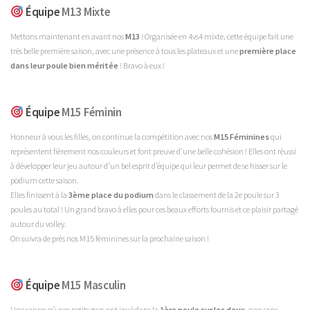
Équipe
M13 Mixte
Mettons maintenant en avant nos
M13
! Organisée en 4vs4 mixte, cette équipe fait une
très belle première saison, avec une présence à tous les plateaux et une
première place
dans leur poule bien méritée
! Bravo à eux !
Équipe
M15 Féminin
Honneur à vous les filles, on continue la compétition avec nos
M15 Féminines
qui
représentent fièrement nos couleurs et font preuve d’une belle cohésion ! Elles ont réussi
à développer leur jeu autour d’un bel esprit d’équipe qui leur permet de se hisser sur le
podium cette saison.
Elles finissent à la
3ème place du podium
dans le classement de la 2e poule sur 3
poules au total ! Un grand bravo à elles pour ces beaux efforts fournis et ce plaisir partagé
autour du volley.
On suivra de près nos M15 féminines sur la prochaine saison !
Équipe
M15 Masculin
Une saison où nos petits gars ont joué dans la
1ère poule sur les deux
, non sans