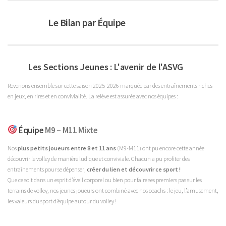
Le Bilan par Équipe
Les Sections Jeunes : L'avenir de l'ASVG
Revenons ensemble sur cette saison 2025-2026 marquée par des entraînements riches
en jeux, en rires et en convivialité. La relève est assurée avec nos équipes :
Équipe
M9 – M11 Mixte
Nos
plus petits joueurs entre 8 et 11 ans
(M9-M11) ont pu encore cette année
découvrir le volley de manière ludique et conviviale. Chacun a pu profiter des
entraînements pour se dépenser,
créer du lien et découvrir ce sport !
Que ce soit dans un esprit d’éveil corporel ou bien pour faire ses premiers pas sur les
terrains de volley, nos jeunes joueurs ont combiné avec nos coachs : le jeu, l’amusement,
les valeurs du sport d’équipe autour du volley !