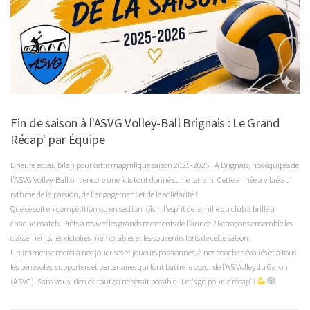
Fin de saison à l'ASVG Volley-Ball Brignais : Le Grand
Récap' par Équipe
L’heure est au bilan pour cette magnifique saison 2025-2026 ! À Brignais, nos équipes de
l’ASVG Volley-Ball ont encore une fois tout donné sur le terrain. Cette année a vibré au
rythme de la passion, de l'engagement et de la solidarité !
Que ce soit en compétition ou en section loisir, l'esprit de famille du club a brillé à
chaque match. Prêts à revivre les grands moments de l'année ? Retraçons ensemble les
classements, les victoires mémorables et les souvenirs forts de cette saison.
Un immense merci à nos joueuses et joueurs passionnés, à nos coachs dévoués et à tous
les bénévoles, supporters et partenaires qui font battre le cœur de l’AS Volley du Garon
(ASVG). Sans vous, rien de tout ça ne serait possible ! Let's go pour le récap' !