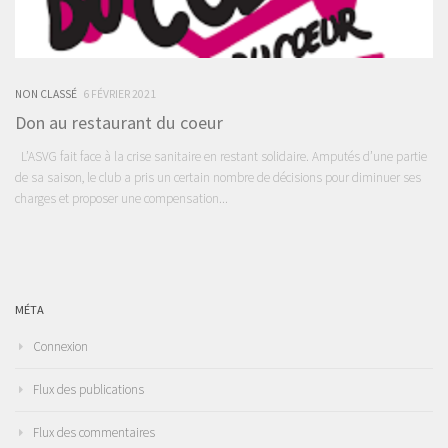
NON CLASSÉ
6 FÉVRIER 2021
Don au restaurant du coeur
L’ASVG fait face à la crise sanitaire en restant solidaire. Amputés d’une partie
de sa saison, le club a pris un certain nombre de décisions pour diminuer ses
charges et proposer une compensation...
MÉTA
Connexion
Flux des publications
Flux des commentaires