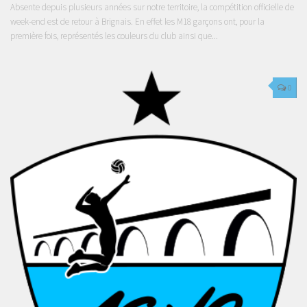
Absente depuis plusieurs années sur notre territoire, la compétition officielle de
week-end est de retour à Brignais. En effet les M18 garçons ont, pour la
première fois, représentés les couleurs du club ainsi que...
0