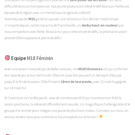
difficulté dans ce championnat. Nos jeunes joueurs ont relevé le défi face aux meilleures
équipes de la région avec un mental sous le signe du collectif.
Notre équipe des
M15
garde le cap avec une victoire sur leur dernier match et pas
n’importe lequel, contre nos amis de Francheville, un
derby haut en couleur
que
nous remportons avec fierté. Bravo à eux pour cette année de défis, la prochaine saison
promet d’être explosive et pleine de défis !
Equipe
M18 Féminin
Avec une saison marquée par de belles victoires, nos
M18 Féminines
ont pu confirmer
leur base de jeu et leur technicité. Elles ont aussi fait preuve d’un bel esprit d’équipe
jusqu’à la fin de la saison. Elles finissent
1ères de leur poule,
avec 12 matchs gagnés
sur 14 matchs !
Et l'aventure ne s'arrête pas là : avec de nombreuses M15 qui monteront en M18 la
saison prochaine, la relève est officiellement assurée. Un magnifique challenge attend le
groupe à la rentrée pour intégrer une poule de plus haut niveau. Comptez sur nous, on
sera au rendez-vous pour suivre leurs futurs exploits sur le terrain !