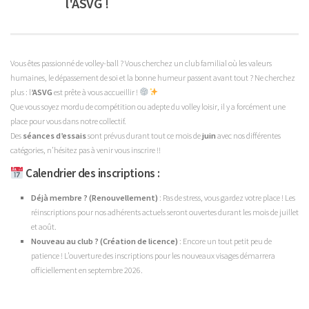
l'ASVG !
Vous êtes passionné de volley-ball ? Vous cherchez un club familial où les valeurs
humaines, le dépassement de soi et la bonne humeur passent avant tout ? Ne cherchez
plus : l
’ASVG
est prête à vous accueillir !
Que vous soyez mordu de compétition ou adepte du volley loisir, il y a forcément une
place pour vous dans notre collectif.
Des
séances d’essais
sont prévus durant tout ce mois de
juin
avec nos différentes
catégories, n’hésitez pas à venir vous inscrire !!
Calendrier des inscriptions :
Déjà membre
? (Renouvellement)
: Pas de stress, vous gardez votre place ! Les
réinscriptions pour nos adhérents actuels seront ouvertes durant les mois de juillet
et août.
Nouveau au club ? (Création de licence)
: Encore un tout petit peu de
patience ! L’ouverture des inscriptions pour les nouveaux visages démarrera
officiellement en septembre 2026.