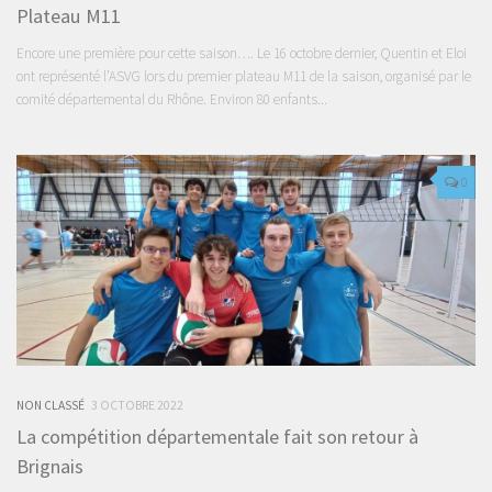
Plateau M11
Encore une première pour cette saison…. Le 16 octobre dernier, Quentin et Eloi
ont représenté l’ASVG lors du premier plateau M11 de la saison, organisé par le
comité départemental du Rhône. Environ 80 enfants...
0
NON CLASSÉ
3 OCTOBRE 2022
La compétition départementale fait son retour à
Brignais